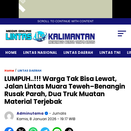
SCROLL TO CONTINUE WITH CONTENT
HOME
LINTAS NASIONAL
LINTAS DAERAH
LINTAS TNI
L
/
Home
LINTAS DAERAH
LUMPUH..!!! Warga Tak Bisa Lewat,
Jalan Lintas Muara Teweh–Benangin
Rusak Parah, Dua Truk Muatan
Material Terjebak
Adminutama
- Jurnalis
Kamis, 8 Januari 2026
- 19:17 WIB