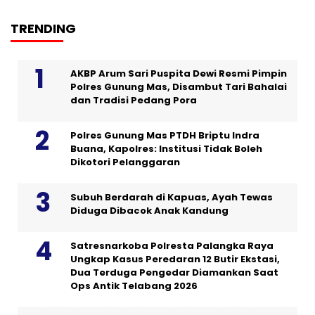
TRENDING
AKBP Arum Sari Puspita Dewi Resmi Pimpin
Polres Gunung Mas, Disambut Tari Bahalai
dan Tradisi Pedang Pora
Polres Gunung Mas PTDH Briptu Indra
Buana, Kapolres: Institusi Tidak Boleh
Dikotori Pelanggaran
Subuh Berdarah di Kapuas, Ayah Tewas
Diduga Dibacok Anak Kandung
Satresnarkoba Polresta Palangka Raya
Ungkap Kasus Peredaran 12 Butir Ekstasi,
Dua Terduga Pengedar Diamankan Saat
Ops Antik Telabang 2026