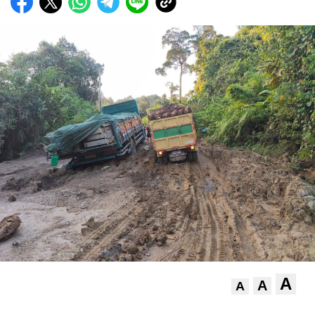
A
A
A