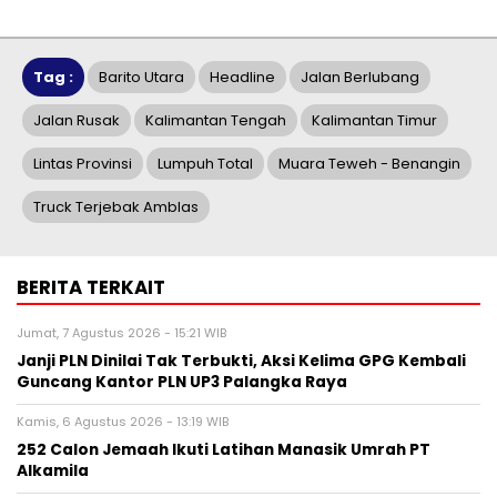
Tag :
Barito Utara
Headline
Jalan Berlubang
Jalan Rusak
Kalimantan Tengah
Kalimantan Timur
Lintas Provinsi
Lumpuh Total
Muara Teweh - Benangin
Truck Terjebak Amblas
BERITA TERKAIT
Jumat, 7 Agustus 2026 - 15:21 WIB
Janji PLN Dinilai Tak Terbukti, Aksi Kelima GPG Kembali
Guncang Kantor PLN UP3 Palangka Raya
Kamis, 6 Agustus 2026 - 13:19 WIB
252 Calon Jemaah Ikuti Latihan Manasik Umrah PT
Alkamila