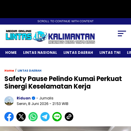
SCROLL TO CONTINUE WITH CONTENT
HOME
LINTAS NASIONAL
LINTAS DAERAH
LINTAS TNI
L
/
Home
LINTAS DAERAH
Safety Pause Pelindo Kumai Perkuat
Sinergi Keselamatan Kerja
Riduan
- Jurnalis
Senin, 8 Juni 2026
- 21:53 WIB