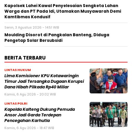
Kapolsek Lahei Kawal Penyelesaian Sengketa Lahan
Warga dan PT Pada Idi, Utamakan Musyawarah Demi
Kamtibmas Kondusif
Senin, 3 Agustus 2026 - 14:51 WIB
Moulding Disorot di Pangkalan Banteng, Diduga
Pengetap Solar Bersubsidi
BERITA TERBARU
LINTAS HUKUM
Lima Komisioner KPU Kotawaringin
Timur Jadi Tersangka Dugaan Korupsi
Dana Hibah Pilkada Rp40 Miliar
Kamis, 6 Agu 2026 - 20:02 WIB
LINTAS POLRI
Kapolda Kalteng Dukung Pemuda
Ansor Jadi Garda Terdepan
Pencegahan Karhutla
Kamis, 6 Agu 2026 - 18:47 WIB