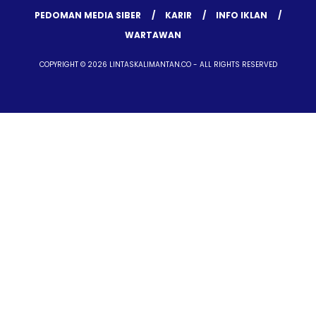
PEDOMAN MEDIA SIBER
KARIR
INFO IKLAN
WARTAWAN
COPYRIGHT © 2026 LINTASKALIMANTAN.CO - ALL RIGHTS RESERVED