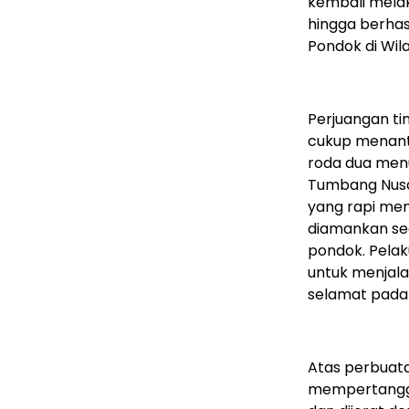
kembali mela
hingga berhas
Pondok di Wil
Perjuangan t
cukup menant
roda dua menu
Tumbang Nusa.
yang rapi mem
diamankan se
pondok. Pela
untuk menjala
selamat pada S
Atas perbuata
mempertanggu