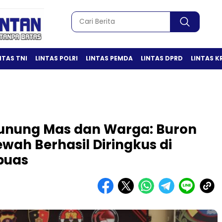
NTAS TNI
LINTAS POLRI
LINTAS PEMDA
LINTAS DPRD
LINTAS K
 Gunung Mas dan Warga: Buron
ah Berhasil Diringkus di
puas