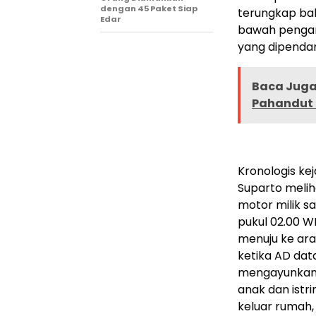
dengan 45 Paket Siap
terungkap bah
Edar
bawah pengar
yang dipenda
Baca Juga 
Pahandut 
Kronologis ke
Suparto meli
motor milik sa
pukul 02.00 W
menuju ke ara
ketika AD da
mengayunkan 
anak dan istr
keluar rumah,