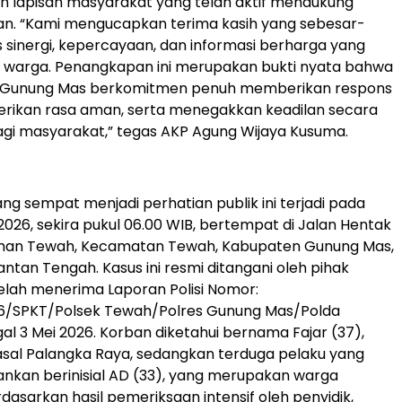
h lapisan masyarakat yang telah aktif mendukung
ian. “Kami mengucapkan terima kasih yang sebesar-
 sinergi, kepercayaan, dan informasi berharga yang
h warga. Penangkapan ini merupakan bukti nyata bahwa
es Gunung Mas berkomitmen penuh memberikan respons
rikan rasa aman, serta menegakkan keadilan secara
gi masyarakat,” tegas AKP Agung Wijaya Kusuma.
yang sempat menjadi perhatian publik ini terjadi pada
2026, sekira pukul 06.00 WIB, bertempat di Jalan Hentak
ahan Tewah, Kecamatan Tewah, Kabupaten Gunung Mas,
antan Tengah. Kasus ini resmi ditangani oleh pihak
telah menerima Laporan Polisi Nomor:
6/SPKT/Polsek Tewah/Polres Gunung Mas/Polda
gal 3 Mei 2026. Korban diketahui bernama Fajar (37),
asal Palangka Raya, sedangkan terduga pelaku yang
ankan berinisial AD (33), yang merupakan warga
dasarkan hasil pemeriksaan intensif oleh penyidik,