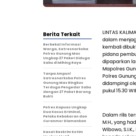
LINTAS KALIM
Berita Terkait
dalam menjag
Berbekal Informasi
kembali dibuk
Warga, Satresnarkoba
pidana pembun
Polres Gunung Mas
Ungkap 27 Paket Diduga
dipaparkan la
Sabu di Mihing Raya
Mapolres Gunu
Tanpa Ampun!
Polres Gunung
Satresnarkoba Polres
didampingi ol
Gunung Mas Ringkus
Terduga Pengedar Sabu
pukul 15.30 WI
dengan 27 Paket Barang
Bukti
Polres Kapuas Ungkap
Dua Kasus Kriminal,
Dalam rilis te
Pelaku Kebakaran dan
Curanmor Diamankan
M.H., yang ha
Wibowo, S.I.K.
Kasat Reskrim Kotim