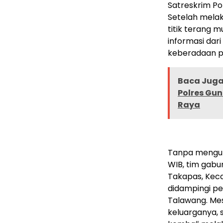
Satreskrim Po
Setelah melak
titik terang m
informasi dar
keberadaan p
Baca Juga 
Polres Gu
Raya
Tanpa mengulu
WIB, tim gab
Takapas, Kec
didampingi pe
Talawang. Me
keluarganya, 