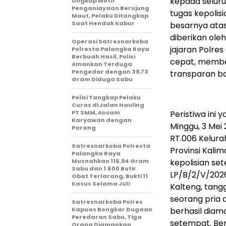
kepada seluru
Ungkap Motif
Penganiayaan Berujung
tugas kepolis
Maut, Pelaku Ditangkap
Saat Hendak Kabur
besarnya atas
diberikan ole
Operasi Satresnarkoba
jajaran Polr
Polresta Palangka Raya
Berbuah Hasil, Polisi
cepat, membe
Amankan Terduga
Pengedar dengan 39,73
transparan ba
Gram Diduga Sabu
Polisi Tangkap Pelaku
Curas di Jalan Hauling
PT SMM, Ancam
Peristiwa ini 
Karyawan dengan
Minggu, 3 Mei 
Parang
RT.006 Kelur
Satresnarkoba Polresta
Provinsi Kalim
Palangka Raya
Musnahkan 116,94 Gram
kepolisian se
Sabu dan 1.600 Butir
LP/B/2/V/202
Obat Terlarang, Bukti 11
Kasus Selama Juli
Kalteng, tang
seorang pria 
Satresnarkoba Polres
Kapuas Bongkar Dugaan
berhasil diam
Peredaran Sabu, Tiga
setempat. Ber
Orang Diamankan