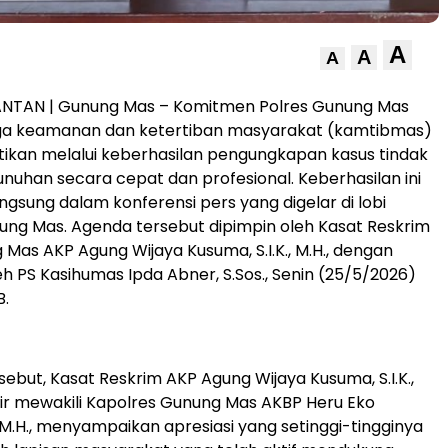
A
A
A
ANTAN | Gunung Mas – Komitmen Polres Gunung Mas
a keamanan dan ketertiban masyarakat (kamtibmas)
tikan melalui keberhasilan pengungkapan kasus tindak
uhan secara cepat dan profesional. Keberhasilan ini
ngsung dalam konferensi pers yang digelar di lobi
ng Mas. Agenda tersebut dipimpin oleh Kasat Reskrim
 Mas AKP Agung Wijaya Kusuma, S.I.K., M.H., dengan
eh PS Kasihumas Ipda Abner, S.Sos., Senin (25/5/2026)
B.
rsebut, Kasat Reskrim AKP Agung Wijaya Kusuma, S.I.K.,
dir mewakili Kapolres Gunung Mas AKBP Heru Eko
, M.H., menyampaikan apresiasi yang setinggi-tingginya