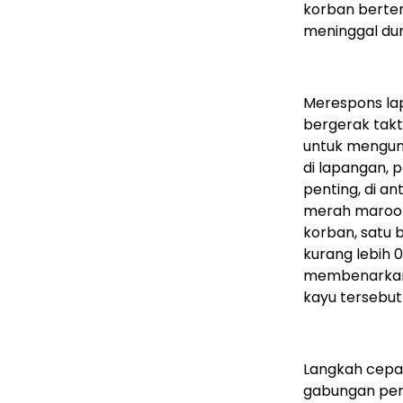
korban berte
meninggal dun
Merespons lap
bergerak takt
untuk mengump
di lapangan, 
penting, di a
merah maroon 
korban, satu 
kurang lebih 0
membenarkan
kayu tersebut
Langkah cepat
gabungan peni