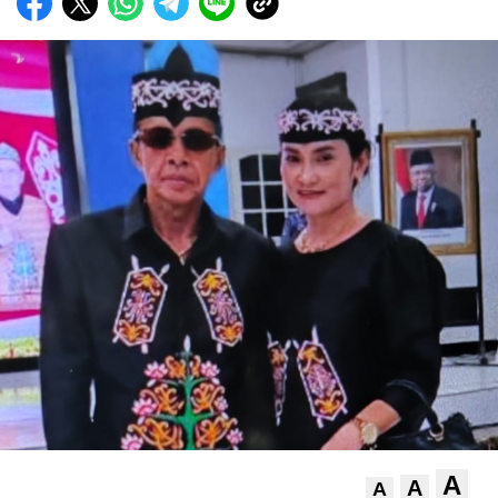
A
A
A