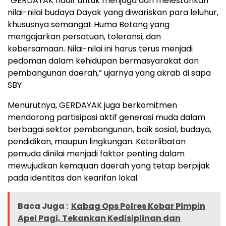
“GERDAYAK hadir untuk menjaga dan melestarikan
nilai-nilai budaya Dayak yang diwariskan para leluhur,
khususnya semangat Huma Betang yang
mengajarkan persatuan, toleransi, dan
kebersamaan. Nilai-nilai ini harus terus menjadi
pedoman dalam kehidupan bermasyarakat dan
pembangunan daerah,” ujarnya yang akrab di sapa
SBY
Menurutnya, GERDAYAK juga berkomitmen
mendorong partisipasi aktif generasi muda dalam
berbagai sektor pembangunan, baik sosial, budaya,
pendidikan, maupun lingkungan. Keterlibatan
pemuda dinilai menjadi faktor penting dalam
mewujudkan kemajuan daerah yang tetap berpijak
pada identitas dan kearifan lokal.
Baca Juga :
Kabag Ops Polres Kobar Pimpin
Apel Pagi, Tekankan Kedisiplinan dan