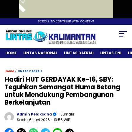
SCROLL TO CONTINUE WITH CONTENT
HOME
LINTAS NASIONAL
LINTAS DAERAH
LINTAS TNI
L
/
Home
LINTAS DAERAH
Hadiri HUT GERDAYAK Ke-16, SBY:
Teguhkan Semangat Huma Betang
untuk Mendukung Pembangunan
Berkelanjutan
Admin Pelaksana
- Jurnalis
Sabtu, 6 Juni 2026
- 19:56 WIB