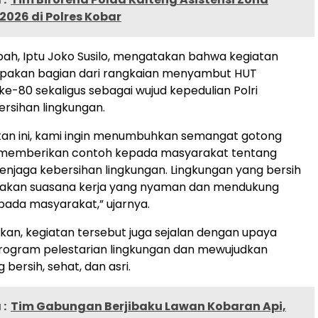
 2026 di Polres Kobar
ah, Iptu Joko Susilo, mengatakan bahwa kegiatan
rupakan bagian dari rangkaian menyambut HUT
e-80 sekaligus sebagai wujud kepedulian Polri
rsihan lingkungan.
atan ini, kami ingin menumbuhkan semangat gotong
 memberikan contoh kepada masyarakat tentang
njaga kebersihan lingkungan. Lingkungan yang bersih
akan suasana kerja yang nyaman dan mendukung
ada masyarakat,” ujarnya.
n, kegiatan tersebut juga sejalan dengan upaya
ogram pelestarian lingkungan dan mewujudkan
 bersih, sehat, dan asri.
:
Tim Gabungan Berjibaku Lawan Kobaran Api,