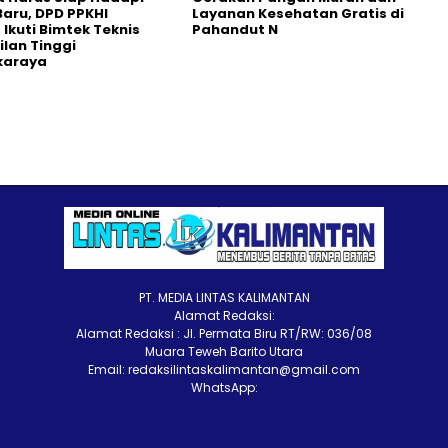
aru, DPD PPKHI
Layanan Kesehatan Gratis di
 Ikuti Bimtek Teknis
Pahandut N
lan Tinggi
karaya
PT. MEDIA LINTAS KALIMANTAN
Alamat Redaksi:
Alamat Redaksi : Jl. Permata Biru RT/RW: 036/08
Muara Teweh Barito Utara
Email: redaksilintaskalimantan@gmail.com
WhatsApp: