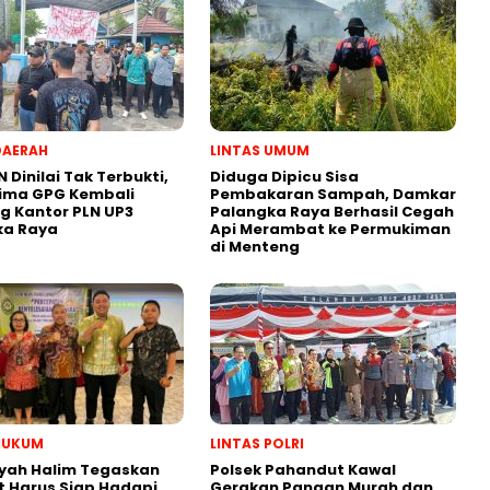
DAERAH
LINTAS UMUM
N Dinilai Tak Terbukti,
Diduga Dipicu Sisa
lima GPG Kembali
Pembakaran Sampah, Damkar
 Kantor PLN UP3
Palangka Raya Berhasil Cegah
ka Raya
Api Merambat ke Permukiman
di Menteng
HUKUM
LINTAS POLRI
yah Halim Tegaskan
Polsek Pahandut Kawal
 Harus Siap Hadapi
Gerakan Pangan Murah dan