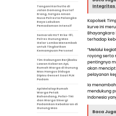
Integritas
Tangani Karhutla di
Jalan Damang Gustaf
Erang, Satgas Aman
Nusa Polresta Palangka
Kapolsek Timp
Raya Lakukan
Pemadaman Intensif
kurve ini me
Bhayangkara k
Semarak HUT RI ke-81,
terhadap kebe
Polres Gunung Mas
Gelar Lomba Menembak
untuk Tingkatkan
“Melalui kegi
Kemampuan Personel
royong serta
Tim Gabungan Berjibaku
pentingnya me
Lawan Kobaran Api,
akan mencipt
Rumah Warga di Gunung
Mas Hangus Diduga
pelayanan kep
Dipicu Genset Saat PLN
Padam
Ia menambahka
Api Melalap Rumah
mendukung pr
Warga Petak
Bahandang, Polisi-TNI
Indonesia yang
dan Warga Sinergi
Padamkan Kebakaran di
Gunung Mas
Baca Juga 