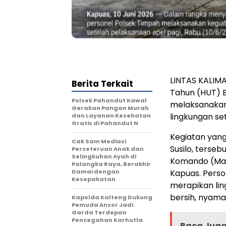
LINTAS KALIM
Berita Terkait
Tahun (HUT) 
Polsek Pahandut Kawal
melaksanakan
Gerakan Pangan Murah
lingkungan se
dan Layanan Kesehatan
Gratis di Pahandut N
Kegiatan yang
Cak Sam Mediasi
Susilo, terse
Perseteruan Anak dan
Selingkuhan Ayah di
Komando (Mak
Palangka Raya, Berakhir
Damai dengan
Kapuas. Perso
Kesepakatan
merapikan li
bersih, nyama
Kapolda Kalteng Dukung
Pemuda Ansor Jadi
Garda Terdepan
Pencegahan Karhutla
Baca Juga 