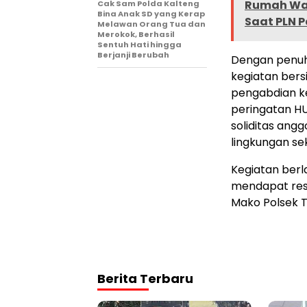
Rumah War
Cak Sam Polda Kalteng
Bina Anak SD yang Kerap
Saat PLN 
Melawan Orang Tua dan
Merokok, Berhasil
Sentuh Hati hingga
Berjanji Berubah
Dengan penuh
kegiatan ber
pengabdian k
peringatan H
soliditas ang
lingkungan sek
Kegiatan berl
mendapat resp
Mako Polsek 
Berita Terbaru