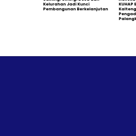
Kelurahan Jadi Kunci
KUHAP B
Pembangunan Berkelanjutan
Kalteng
Pengadi
Palang