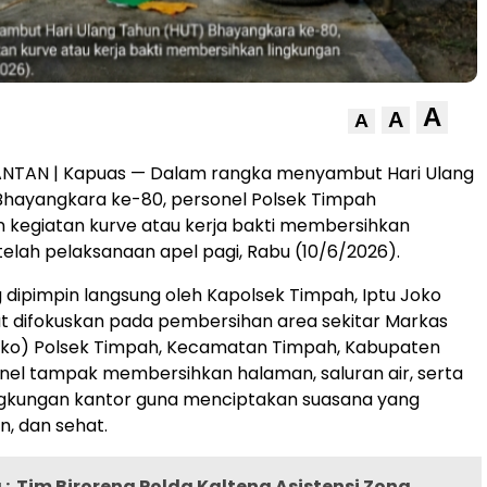
A
A
A
ANTAN | Kapuas — Dalam rangka menyambut Hari Ulang
Bhayangkara ke-80, personel Polsek Timpah
 kegiatan kurve atau kerja bakti membersihkan
telah pelaksanaan apel pagi, Rabu (10/6/2026).
 dipimpin langsung oleh Kapolsek Timpah, Iptu Joko
but difokuskan pada pembersihan area sekitar Markas
o) Polsek Timpah, Kecamatan Timpah, Kabupaten
nel tampak membersihkan halaman, saluran air, serta
ngkungan kantor guna menciptakan suasana yang
n, dan sehat.
:
Tim Birorena Polda Kalteng Asistensi Zona