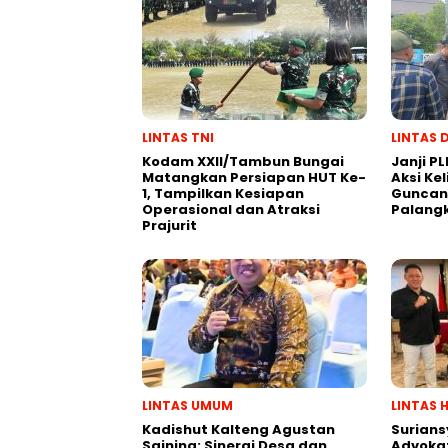
LINTAS TNI
LINTAS 
Kodam XXII/Tambun Bungai
Janji PL
Matangkan Persiapan HUT Ke-
Aksi Ke
1, Tampilkan Kesiapan
Guncang
Operasional dan Atraksi
Palang
Prajurit
LINTAS UMUM
LINTAS 
Kadishut Kalteng Agustan
Surians
Saining: Sinergi Desa dan
Advokat