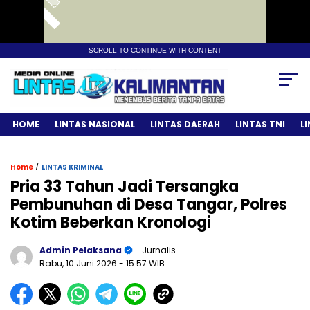
SCROLL TO CONTINUE WITH CONTENT
HOME
LINTAS NASIONAL
LINTAS DAERAH
LINTAS TNI
L
/
Home
LINTAS KRIMINAL
Pria 33 Tahun Jadi Tersangka
Pembunuhan di Desa Tangar, Polres
Kotim Beberkan Kronologi
Admin Pelaksana
- Jurnalis
Rabu, 10 Juni 2026
- 15:57 WIB