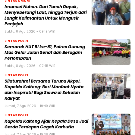
LINTAS UMUM
Imanuel Nuhan: Dari Tanah Dayak,
Menyeberangi Laut, hingga Terjun dari
Langit Kalimantan Untuk Mengusir
Penjajah
Sabtu, 8 Agu 2026 - 09:19 WIB
LINTAS POLRI
Semarak HUT RI ke-81, Polres Gunung
Mas Gelar Jalan Sehat dan Beragam
Perlombaan
Sabtu, 8 Agu 2026 - 07:45 WIB
LINTAS POLRI
Silaturahmi Bersama Taruna Akpol,
Kapolda Kalteng: Beri Manfaat Nyata
dan Inspiratif Bagi Siswa di Sekolah
Rakyat
Jumat, 7 Agu 2026 - 19:49 WIB
LINTAS POLRI
Kapolda Kalteng Ajak Kepala Desa Jadi
Garda Terdepan Cegah Karhutla
Jumat, 7 Agu 2026 - 19:38 WIB