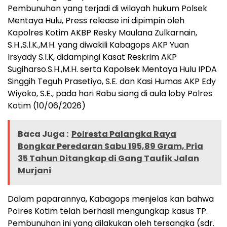
Pembunuhan yang terjadi di wilayah hukum Polsek
Mentaya Hulu, Press release ini dipimpin oleh
Kapolres Kotim AKBP Resky Maulana Zulkarnain,
S.H.,S.l.K.,M.H. yang diwakili Kabagops AKP Yuan
Irsyady S.I.K, didampingi Kasat Reskrim AKP
Sugiharso.S.H.,M.H. serta Kapolsek Mentaya Hulu IPDA
Singgih Teguh Prasetiyo, S.E. dan Kasi Humas AKP Edy
Wiyoko, S.E., pada hari Rabu siang di aula loby Polres
Kotim (10/06/2026)
Baca Juga :
Polresta Palangka Raya
Bongkar Peredaran Sabu 195,89 Gram, Pria
35 Tahun Ditangkap di Gang Taufik Jalan
Murjani
Dalam paparannya, Kabagops menjelas kan bahwa
Polres Kotim telah berhasil mengungkap kasus TP.
Pembunuhan ini yang dilakukan oleh tersangka (sdr.