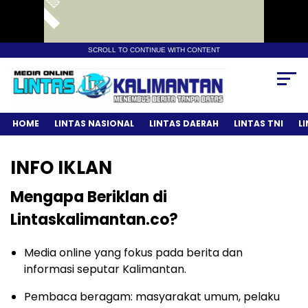
SCROLL TO CONTINUE WITH CONTENT
HOME
LINTAS NASIONAL
LINTAS DAERAH
LINTAS TNI
L
INFO IKLAN
Mengapa Beriklan di
Lintaskalimantan.co?
Media online yang fokus pada berita dan
informasi seputar Kalimantan.
Pembaca beragam: masyarakat umum, pelaku