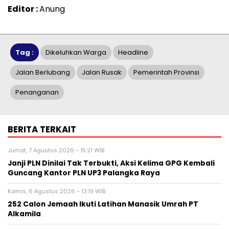
Editor :
Anung
Tag :
Dikeluhkan Warga
Headline
Jalan Berlubang
Jalan Rusak
Pemerintah Provinsi
Penanganan
BERITA TERKAIT
Jumat, 7 Agustus 2026 - 15:21 WIB
Janji PLN Dinilai Tak Terbukti, Aksi Kelima GPG Kembali
Guncang Kantor PLN UP3 Palangka Raya
Kamis, 6 Agustus 2026 - 13:19 WIB
252 Calon Jemaah Ikuti Latihan Manasik Umrah PT
Alkamila