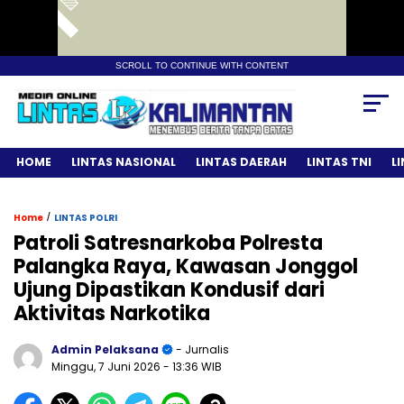
SCROLL TO CONTINUE WITH CONTENT
HOME
LINTAS NASIONAL
LINTAS DAERAH
LINTAS TNI
L
/
Home
LINTAS POLRI
Patroli Satresnarkoba Polresta
Palangka Raya, Kawasan Jonggol
Ujung Dipastikan Kondusif dari
Aktivitas Narkotika
Admin Pelaksana
- Jurnalis
Minggu, 7 Juni 2026
- 13:36 WIB