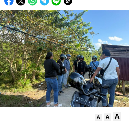
A
A
A