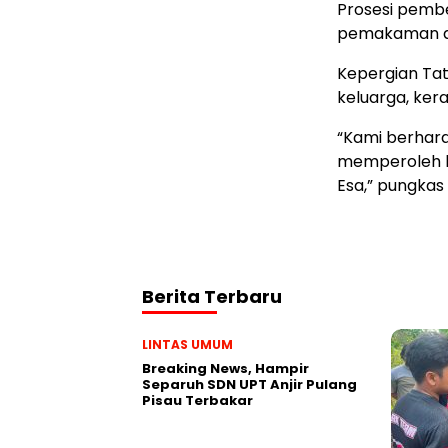
Prosesi pembe
pemakaman di
Kepergian Ta
keluarga, ker
“Kami berhar
memperoleh k
Esa,” pungkas 
Berita Terbaru
LINTAS UMUM
Breaking News, Hampir
Separuh SDN UPT Anjir Pulang
Pisau Terbakar