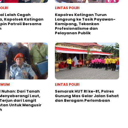
POLRI
LINTAS POLRI
al Lelah Cegah
Kapolres Katingan Turun
a, Kapolsek Katingan
Langsung ke Tasik Payawan-
impin Patroli Bersama
Kamipang, Tekankan
n
Profesionalisme dan
Pelayanan Publik
 UMUM
LINTAS POLRI
 Nuhan: Dari Tanah
Semarak HUT RI ke-81, Polres
Menyeberangi Laut,
Gunung Mas Gelar Jalan Sehat
Terjun dari Langit
dan Beragam Perlombaan
tan Untuk Mengusir
ah