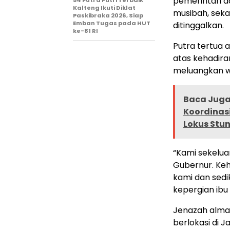
pemerintah d
Kalteng Ikuti Diklat
musibah, seka
Paskibraka 2026, Siap
Emban Tugas pada HUT
ditinggalkan.
ke-81 RI
Putra tertua 
atas kehadir
meluangkan w
Baca Juga 
Koordinasi
Lokus Stu
“Kami sekelu
Gubernur. Keh
kami dan sedi
kepergian ibu 
Jenazah alm
berlokasi di J