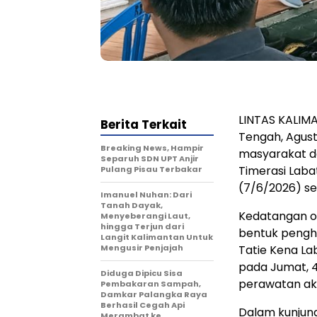
LINTAS KALIM
Berita Terkait
Tengah, Agus
Breaking News, Hampir
masyarakat de
Separuh SDN UPT Anjir
Timerasi Laba
Pulang Pisau Terbakar
(7/6/2026) sek
Imanuel Nuhan: Dari
Tanah Dayak,
Kedatangan or
Menyeberangi Laut,
hingga Terjun dari
bentuk pengh
Langit Kalimantan Untuk
Mengusir Penjajah
Tatie Kena Lab
pada Jumat, 4
Diduga Dipicu Sisa
perawatan aki
Pembakaran Sampah,
Damkar Palangka Raya
Berhasil Cegah Api
Dalam kunjung
Merambat ke