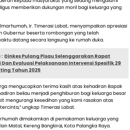
aerah kepada masyarakat yang sedang mengalami
ligus memberikan dukungan moril bagi keluarga yang
almarhumah, Ir. Timerasi Labat, menyampaikan apresiasi
an Gubernur beserta rombongan yang telah
aktu datang secara langsung ke rumah duka.
:
Dinkes Pulang Pisau Selenggarakan Rapat
 Dan Evaluasi Pelaksanaan Intervensi Spesifik 29
nting Tahun 2025
arga mengucapkan terima kasih atas kehadiran Bapak
adiran beliau menjadi penghiburan bagi keluarga besar
kit mengurangi kesedihan yang kami rasakan atas
tercinta,” ungkap Timerasi Labat.
arhumah dimakamkan di pemakaman keluarga yang
alan Matal, Kereng Bangkirai, Kota Palangka Raya.