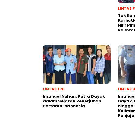
LINTAS 
Tak Ken
Karhutl
Hilir P
Relawa
LINTAS TNI
LINTAS
Imanuel Nuhan, Putra Dayak
Imanuel
dalam Sejarah Penerjunan
Dayak, 
Pertama Indonesia
hingga 
Kaliman
Penjaj