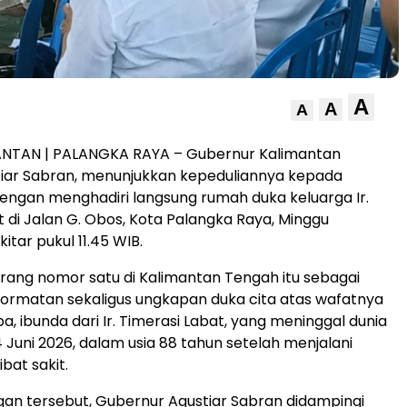
A
A
A
ANTAN | PALANGKA RAYA – Gubernur Kalimantan
tiar Sabran, menunjukkan kepeduliannya kepada
ngan menghadiri langsung rumah duka keluarga Ir.
t di Jalan G. Obos, Kota Palangka Raya, Minggu
itar pukul 11.45 WIB.
ang nomor satu di Kalimantan Tengah itu sebagai
ormatan sekaligus ungkapan duka cita atas wafatnya
a, ibunda dari Ir. Timerasi Labat, yang meninggal dunia
 Juni 2026, dalam usia 88 tahun setelah menjalani
bat sakit.
an tersebut, Gubernur Agustiar Sabran didampingi