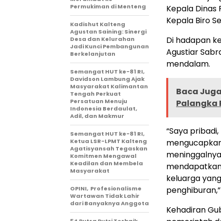
Permukiman di Menteng
Kepala Dinas 
Kepala Biro S
Kadishut Kalteng
Agustan Saining: Sinergi
Di hadapan ke
Desa dan Kelurahan
Jadi Kunci Pembangunan
Agustiar Sab
Berkelanjutan
mendalam.
Semangat HUT ke-81 RI,
Davidson Lambung Ajak
Masyarakat Kalimantan
Baca Juga 
Tengah Perkuat
Persatuan Menuju
Palangka R
Indonesia Berdaulat,
Adil, dan Makmur
“Saya pribadi
Semangat HUT ke-81 RI,
Ketua LSR-LPMT Kalteng
mengucapkan 
Agatisyansah Tegaskan
meninggalnya
Komitmen Mengawal
Keadilan dan Membela
mendapatkan t
Masyarakat
keluarga yang
OPINI, Profesionalisme
penghiburan,” 
Wartawan Tidak Lahir
dari Banyaknya Anggota
Kehadiran Gub
54 Putra Putri Terbaik