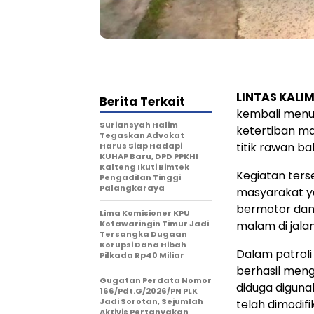
LINTAS KALI
Berita Terkait
kembali menu
Suriansyah Halim
ketertiban ma
Tegaskan Advokat
titik rawan bal
Harus Siap Hadapi
KUHAP Baru, DPD PPKHI
Kalteng Ikuti Bimtek
Kegiatan ters
Pengadilan Tinggi
Palangkaraya
masyarakat y
bermotor dan 
Lima Komisioner KPU
Kotawaringin Timur Jadi
malam di jalan
Tersangka Dugaan
Korupsi Dana Hibah
Dalam patroli 
Pilkada Rp40 Miliar
berhasil meng
Gugatan Perdata Nomor
diduga digunak
166/Pdt.G/2026/PN PLK
Jadi Sorotan, Sejumlah
telah dimodifik
Aktivis Pertanyakan