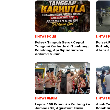
LINTAS POLRI
LINTAS 
Polsek Timpah Gerak Cepat
Polsek
Tangani Karhutla di Tumbang
Patroli,
Randang, Api Dipadamkan
Atensi
dalam 1,5 Jam
LINTAS UMUM
LINTAS
Lepas 506 Pramuka Kalteng ke
Anak T
Jamnas XII, Agustiar: Bawa
Ramban