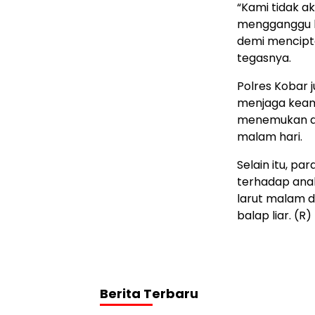
“Kami tidak a
mengganggu ke
demi mencipt
tegasnya.
Polres Kobar 
menjaga keam
menemukan a
malam hari.
Selain itu, p
terhadap anak
larut malam d
balap liar. (R)
Berita Terbaru