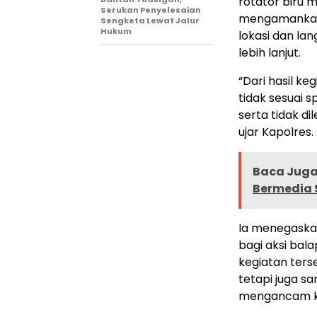
rotator biru 
Serukan Penyelesaian
mengamankan 
Sengketa Lewat Jalur
Hukum
lokasi dan la
lebih lanjut.
“Dari hasil k
tidak sesuai s
serta tidak d
ujar Kapolres.
Baca Juga 
Bermedia S
Ia menegaska
bagi aksi bal
kegiatan ter
tetapi juga s
mengancam ke