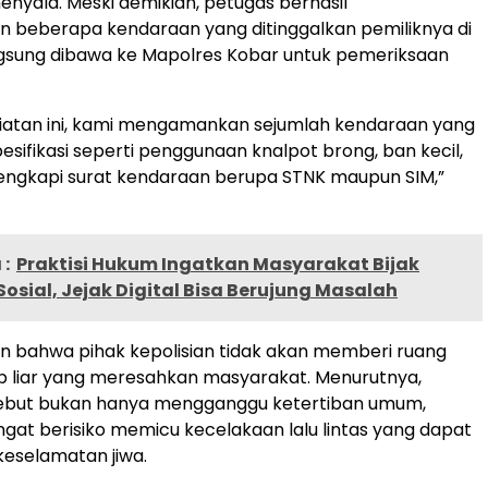
menyala. Meski demikian, petugas berhasil
beberapa kendaraan yang ditinggalkan pemiliknya di
ngsung dibawa ke Mapolres Kobar untuk pemeriksaan
egiatan ini, kami mengamankan sejumlah kendaraan yang
pesifikasi seperti penggunaan knalpot brong, ban kecil,
ilengkapi surat kendaraan berupa STNK maupun SIM,”
:
Praktisi Hukum Ingatkan Masyarakat Bijak
osial, Jejak Digital Bisa Berujung Masalah
n bahwa pihak kepolisian tidak akan memberi ruang
ap liar yang meresahkan masyarakat. Menurutnya,
sebut bukan hanya mengganggu ketertiban umum,
angat berisiko memicu kecelakaan lalu lintas yang dapat
selamatan jiwa.