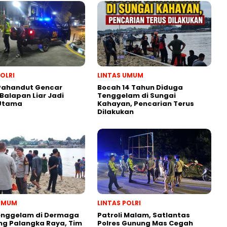
POLRI
LINTAS UMUM
 Pahandut Gencar
Bocah 14 Tahun Diduga
 Balapan Liar Jadi
Tenggelam di Sungai
 Utama
Kahayan, Pencarian Terus
Dilakukan
 UMUM
LINTAS POLRI
enggelam di Dermaga
Patroli Malam, Satlantas
g Palangka Raya, Tim
Polres Gunung Mas Cegah