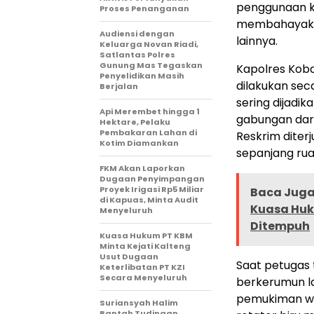
penggunaan kn
Proses Penanganan
membahayaka
Audiensi dengan
lainnya.
Keluarga Novan Riadi,
Satlantas Polres
Gunung Mas Tegaskan
Kapolres Koba
Penyelidikan Masih
dilakukan sec
Berjalan
sering dijadi
Api Merembet hingga 1
gabungan dari
Hektare, Pelaku
Pembakaran Lahan di
Reskrim dite
Kotim Diamankan
sepanjang ru
FKM Akan Laporkan
Dugaan Penyimpangan
Proyek Irigasi Rp5 Miliar
Baca Juga 
di Kapuas, Minta Audit
Kuasa Huk
Menyeluruh
Ditempuh
Kuasa Hukum PT KBM
Minta Kejati Kalteng
Usut Dugaan
Saat petugas 
Keterlibatan PT KZI
Secara Menyeluruh
berkerumun la
pemukiman wa
Suriansyah Halim
Bantah Tudingan,