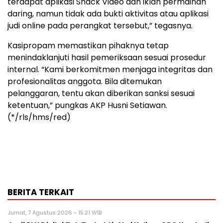
terdapat aplikasi Snack Video dan iklan permainan
daring, namun tidak ada bukti aktivitas atau aplikasi
judi online pada perangkat tersebut,” tegasnya.
Kasipropam memastikan pihaknya tetap
menindaklanjuti hasil pemeriksaan sesuai prosedur
internal. “Kami berkomitmen menjaga integritas dan
profesionalitas anggota. Bila ditemukan
pelanggaran, tentu akan diberikan sanksi sesuai
ketentuan,” pungkas AKP Husni Setiawan.
(*/rls/hms/red)
BERITA TERKAIT
Jumat, 7 Agustus 2026 - 15:21 WIB