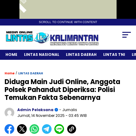
SCROLL TO CONTINUE WITH CONTENT
HOME
LINTAS NASIONAL
LINTAS DAERAH
LINTAS TNI
L
/
Home
LINTAS DAERAH
Diduga Main Judi Online, Anggota
Polsek Pahandut Diperiksa: Polisi
Temukan Fakta Sebenarnya
Admin Pelaksana
- Jurnalis
Jumat, 14 November 2025
- 03:45 WIB