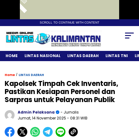
SCROLL TO CONTINUE WITH CONTENT
HOME
LINTAS NASIONAL
LINTAS DAERAH
LINTAS TNI
L
/
Home
LINTAS DAERAH
Kapolsek Timpah Cek Inventaris,
Pastikan Kesiapan Personel dan
Sarpras untuk Pelayanan Publik
Admin Pelaksana
- Jurnalis
Jumat, 14 November 2025
- 08:31 WIB