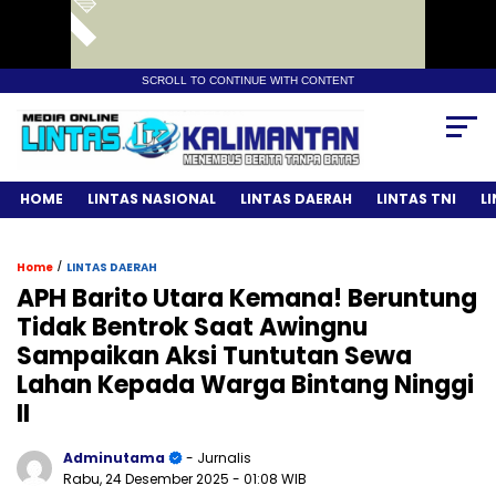
SCROLL TO CONTINUE WITH CONTENT
HOME
LINTAS NASIONAL
LINTAS DAERAH
LINTAS TNI
L
/
Home
LINTAS DAERAH
APH Barito Utara Kemana! Beruntung
Tidak Bentrok Saat Awingnu
Sampaikan Aksi Tuntutan Sewa
Lahan Kepada Warga Bintang Ninggi
II
Adminutama
- Jurnalis
Rabu, 24 Desember 2025
- 01:08 WIB