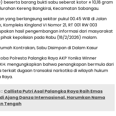
49) beserta barang bukti sabu seberat kotor ± 10,18 gram
lurahan Kereng Bangkirai, Kecamatan Sabangau.
 yang berlangsung sekitar pukul 00.45 WIB di Jalan
, Kompleks Kingland VI Nomor 21, RT 001 RW 003
upakan hasil pengembangan informasi dari masyarakat
 pihak kepolisian pada Rabu (18/2/2026) malam.
Rumah Kontrakan, Sabu Disimpan di Dalam Kasur
oba Polresta Palangka Raya AKP Yonika Winner
., M.H. mengungkapkan bahwa penangkapan bermula dari
 terkait dugaan transaksi narkotika di wilayah hukum
 Raya.
:
Callista Putri Asal Palangka Raya Raih Emas
 di Ajang Danza Internasional, Harumkan Nama
an Tengah