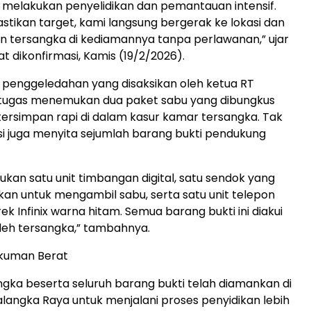
 melakukan penyelidikan dan pemantauan intensif.
tikan target, kami langsung bergerak ke lokasi dan
tersangka di kediamannya tanpa perlawanan,” ujar
t dikonfirmasi, Kamis (19/2/2026).
penggeledahan yang disaksikan oleh ketua RT
tugas menemukan dua paket sabu yang dibungkus
 tersimpan rapi di dalam kasur kamar tersangka. Tak
lisi juga menyita sejumlah barang bukti pendukung
an satu unit timbangan digital, satu sendok yang
kan untuk mengambil sabu, serta satu unit telepon
 Infinix warna hitam. Semua barang bukti ini diakui
leh tersangka,” tambahnya.
kuman Berat
angka beserta seluruh barang bukti telah diamankan di
langka Raya untuk menjalani proses penyidikan lebih