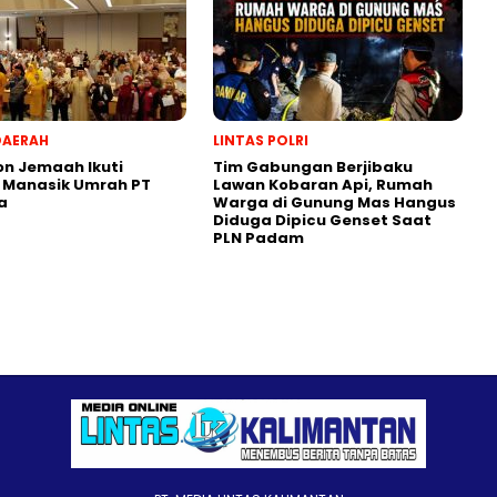
DAERAH
LINTAS POLRI
on Jemaah Ikuti
Tim Gabungan Berjibaku
 Manasik Umrah PT
Lawan Kobaran Api, Rumah
a
Warga di Gunung Mas Hangus
Diduga Dipicu Genset Saat
PLN Padam