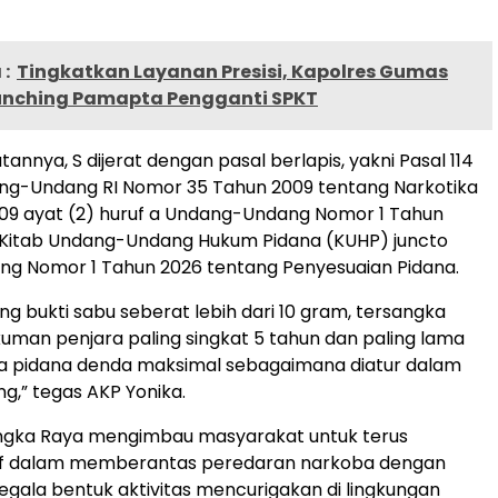
:
Tingkatkan Layanan Presisi, Kapolres Gumas
unching Pamapta Pengganti SPKT
annya, S dijerat dengan pasal berlapis, yakni Pasal 114
ang-Undang RI Nomor 35 Tahun 2009 tentang Narkotika
609 ayat (2) huruf a Undang-Undang Nomor 1 Tahun
 Kitab Undang-Undang Hukum Pidana (KUHP) juncto
g Nomor 1 Tahun 2026 tentang Penyesuaian Pidana.
g bukti sabu seberat lebih dari 10 gram, tersangka
man penjara paling singkat 5 tahun dan paling lama
ta pidana denda maksimal sebagaimana diatur dalam
,” tegas AKP Yonika.
angka Raya mengimbau masyarakat untuk terus
if dalam memberantas peredaran narkoba dengan
gala bentuk aktivitas mencurigakan di lingkungan