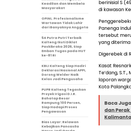
berinisial S (
Keadilan dan Membela
Masyarakat
di kawasan Ke
OPINI, Profesionalisme
Penggerebekan
Wartawan Tidak Lahir
dari Banyaknya Anggota
Panenga Induk
tersebut mer
54 Putra Putri Terbaik
yang diterima
Kalteng Ikuti Diklat
Paskibraka 2026, Siap
Emban Tugas pada HUT
Digerebek di 
ke-81 RI
Kasat Resnark
KBLI Kalteng Siap Hadiri
Deklarasi Nasional APPI,
Te’dang, S.T
Dorong Welder Naik
laporan warga
Kelas Jadi Pengusaha
Kota Palangka
PUPR Kalteng Tegaskan
Proyek Irigasi D.I.R.
Bahatap Besar
Baca Juga 
Rampung 100 Persen,
Siap Hadapi Proses
dan Perak
Pengawasan
Kalimant
Bias Layar: Relawan
Kebajikan Pancasila
Harus Jadi Garda