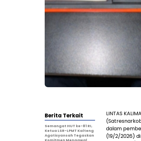
LINTAS KALIMA
Berita Terkait
(Satresnarkob
Semangat HUT ke-81 RI,
dalam pember
Ketua LSR-LPMT Kalteng
(19/2/2026) d
Agatisyansah Tegaskan
Komitmen Mengawal