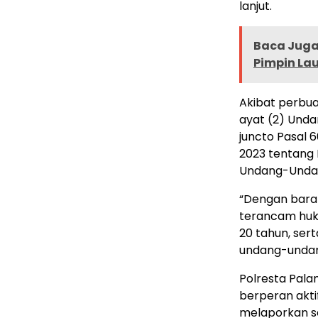
lanjut.
Baca Juga 
Pimpin La
Akibat perbuat
ayat (2) Und
juncto Pasal 
2023 tentang
Undang-Undan
“Dengan baran
terancam huku
20 tahun, ser
undang-undang
Polresta Pal
berperan akt
melaporkan se