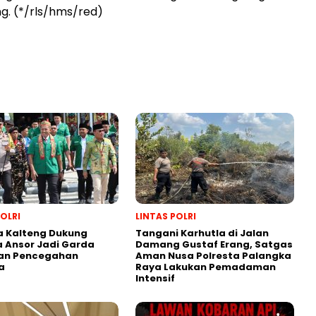
g. (*/rls/hms/red)
POLRI
LINTAS POLRI
a Kalteng Dukung
Tangani Karhutla di Jalan
 Ansor Jadi Garda
Damang Gustaf Erang, Satgas
an Pencegahan
Aman Nusa Polresta Palangka
a
Raya Lakukan Pemadaman
Intensif