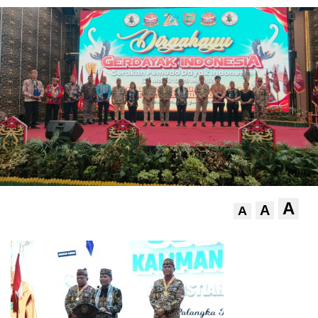
A
A
A