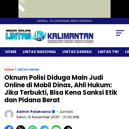
SCROLL TO CONTINUE WITH CONTENT
HOME
LINTAS NASIONAL
LINTAS DAERAH
LINTAS TNI
L
/
Home
LINTAS UMUM
Oknum Polisi Diduga Main Judi
Online di Mobil Dinas, Ahli Hukum:
Jika Terbukti, Bisa Kena Sanksi Etik
dan Pidana Berat
Admin Pelaksana
- Jurnalis
Senin, 10 November 2025
- 21:09 WIB