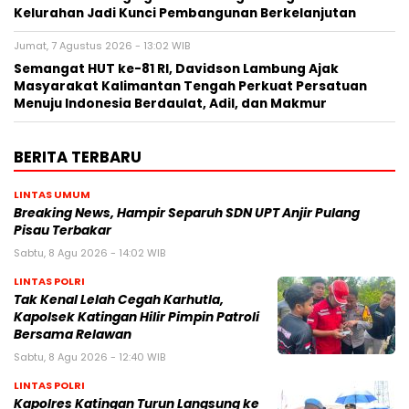
Kelurahan Jadi Kunci Pembangunan Berkelanjutan
Jumat, 7 Agustus 2026 - 13:02 WIB
Semangat HUT ke-81 RI, Davidson Lambung Ajak
Masyarakat Kalimantan Tengah Perkuat Persatuan
Menuju Indonesia Berdaulat, Adil, dan Makmur
BERITA TERBARU
LINTAS UMUM
Breaking News, Hampir Separuh SDN UPT Anjir Pulang
Pisau Terbakar
Sabtu, 8 Agu 2026 - 14:02 WIB
LINTAS POLRI
Tak Kenal Lelah Cegah Karhutla,
Kapolsek Katingan Hilir Pimpin Patroli
Bersama Relawan
Sabtu, 8 Agu 2026 - 12:40 WIB
LINTAS POLRI
Kapolres Katingan Turun Langsung ke