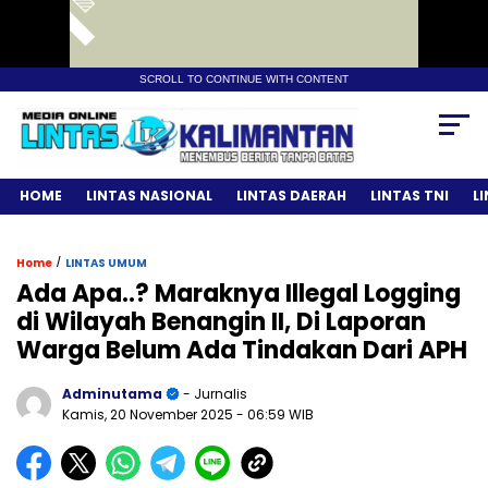
SCROLL TO CONTINUE WITH CONTENT
HOME
LINTAS NASIONAL
LINTAS DAERAH
LINTAS TNI
L
/
Home
LINTAS UMUM
Ada Apa..? Maraknya Illegal Logging
di Wilayah Benangin II, Di Laporan
Warga Belum Ada Tindakan Dari APH
Adminutama
- Jurnalis
Kamis, 20 November 2025
- 06:59 WIB