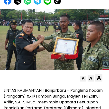
A
A
A
LINTAS KALIMANTAN | Banjarbaru – Panglima Kodam
(Pangdam) XXII/Tambun Bungai, Mayjen TNI Zainul
Arifin, S.A.P., M.Sc., memimpin Upacara Penutupan
Pendidikan Pertama Tamtama (Dikmata) Infanteri