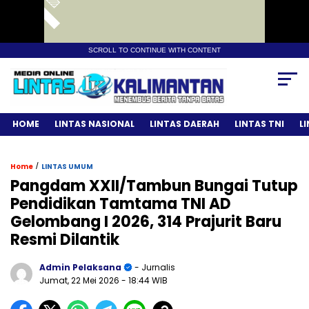
SCROLL TO CONTINUE WITH CONTENT
HOME
LINTAS NASIONAL
LINTAS DAERAH
LINTAS TNI
L
/
Home
LINTAS UMUM
Pangdam XXII/Tambun Bungai Tutup
Pendidikan Tamtama TNI AD
Gelombang I 2026, 314 Prajurit Baru
Resmi Dilantik
Admin Pelaksana
- Jurnalis
Jumat, 22 Mei 2026
- 18:44 WIB