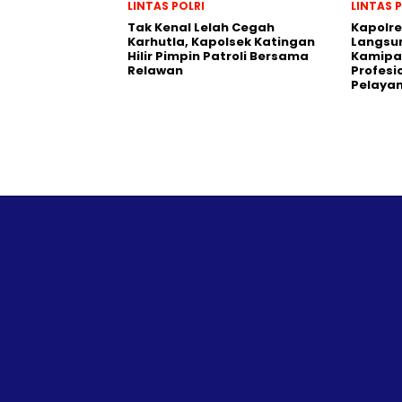
LINTAS POLRI
LINTAS 
Tak Kenal Lelah Cegah
Kapolre
Karhutla, Kapolsek Katingan
Langsu
Hilir Pimpin Patroli Bersama
Kamipa
Relawan
Profesi
Pelayan