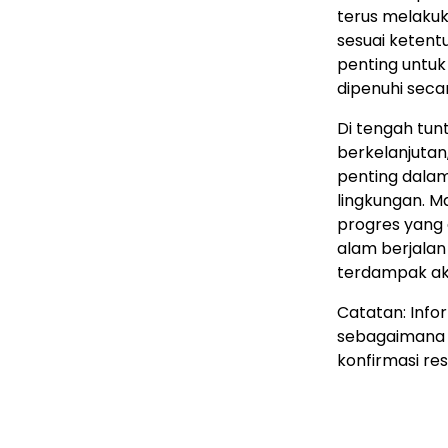
terus melaku
sesuai ketent
penting untu
dipenuhi seca
Di tengah tu
berkelanjutan
penting dala
lingkungan. M
progres yang
alam berjalan
terdampak ak
Catatan: Info
sebagaimana 
konfirmasi re