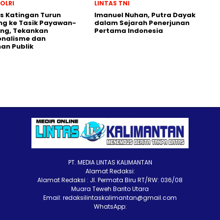
POLRI
LINTAS TNI
s Katingan Turun
Imanuel Nuhan, Putra Dayak
ng ke Tasik Payawan-
dalam Sejarah Penerjunan
ng, Tekankan
Pertama Indonesia
onalisme dan
an Publik
PT. MEDIA LINTAS KALIMANTAN
Alamat Redaksi:
Alamat Redaksi : Jl. Permata Biru RT/RW: 036/08
Muara Teweh Barito Utara
Email: redaksilintaskalimantan@gmail.com
WhatsApp: