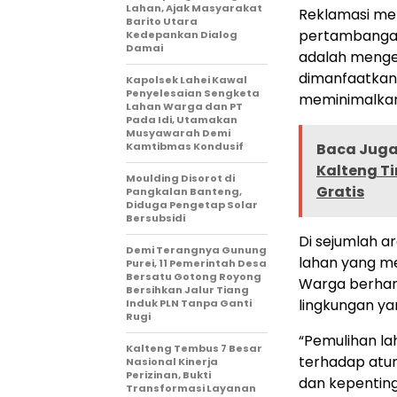
Lahan, Ajak Masyarakat
Reklamasi me
Barito Utara
pertambangan 
Kedepankan Dialog
Damai
adalah mengem
dimanfaatkan 
Kapolsek Lahei Kawal
Penyelesaian Sengketa
meminimalkan
Lahan Warga dan PT
Pada Idi, Utamakan
Musyawarah Demi
Kamtibmas Kondusif
Baca Juga 
Kalteng T
Moulding Disorot di
Gratis
Pangkalan Banteng,
Diduga Pengetap Solar
Bersubsidi
Di sejumlah a
Demi Terangnya Gunung
lahan yang me
Purei, 11 Pemerintah Desa
Bersatu Gotong Royong
Warga berhara
Bersihkan Jalur Tiang
lingkungan ya
Induk PLN Tanpa Ganti
Rugi
“Pemulihan l
Kalteng Tembus 7 Besar
terhadap atur
Nasional Kinerja
Perizinan, Bukti
dan kepenting
Transformasi Layanan