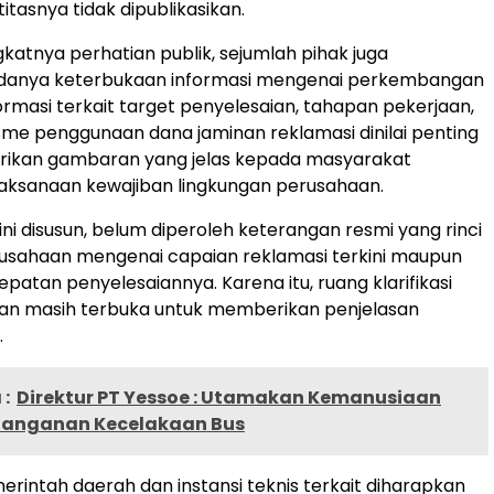
tasnya tidak dipublikasikan.
gkatnya perhatian publik, sejumlah pihak juga
anya keterbukaan informasi mengenai perkembangan
formasi terkait target penyelesaian, tahapan pekerjaan,
me penggunaan dana jaminan reklamasi dinilai penting
ikan gambaran yang jelas kepada masyarakat
aksanaan kewajiban lingkungan perusahaan.
ini disusun, belum diperoleh keterangan resmi yang rinci
rusahaan mengenai capaian reklamasi terkini maupun
patan penyelesaiannya. Karena itu, ruang klarifikasi
aan masih terbuka untuk memberikan penjelasan
.
:
Direktur PT Yessoe : Utamakan Kemanusiaan
anganan Kecelakaan Bus
pemerintah daerah dan instansi teknis terkait diharapkan