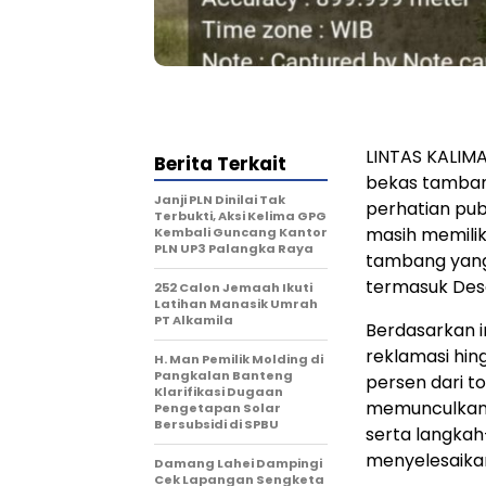
LINTAS KALIMA
Berita Terkait
bekas tambang
Janji PLN Dinilai Tak
perhatian pub
Terbukti, Aksi Kelima GPG
masih memilik
Kembali Guncang Kantor
PLN UP3 Palangka Raya
tambang yang 
termasuk Des
252 Calon Jemaah Ikuti
Latihan Manasik Umrah
PT Alkamila
Berdasarkan i
reklamasi hin
H. Man Pemilik Molding di
Pangkalan Banteng
persen dari to
Klarifikasi Dugaan
memunculkan 
Pengetapan Solar
Bersubsidi di SPBU
serta langka
menyelesaikan
Damang Lahei Dampingi
Cek Lapangan Sengketa