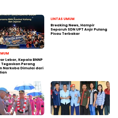
LINTAS UMUM
Breaking News, Hampir
Separuh SDN UPT Anjir Pulang
Pisau Terbakar
 UMUM
yar Lebar, Kepala BNNP
g Tegaskan Perang
 Narkoba Dimulai dari
lian