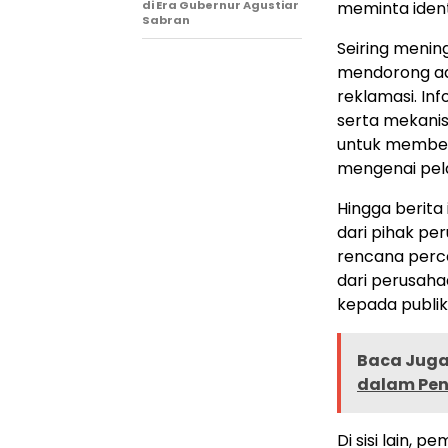
di Era Gubernur Agustiar
meminta identi
Sabran
Seiring menin
mendorong ad
reklamasi. In
serta mekanis
untuk member
mengenai pel
Hingga berita 
dari pihak pe
rencana perce
dari perusah
kepada publik
Baca Juga 
dalam Pen
Di sisi lain, 