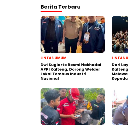
Berita Terbaru
LINTAS UMUM
LINTAS
Dwi Sugiarto Resmi Nakhodai
Dari La
APPI Kalteng, Dorong Welder
Kalten
Lokal Tembus Industri
Melawan
Nasional
Kepedu