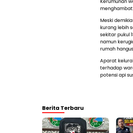
Kerumunan wa
menghambat p
Meski demikia
kurang lebih s
sekitar pukul 
namun kerugia
rumah hangus
Aparat kelur
terhadap war
potensi api su
Berita Terbaru