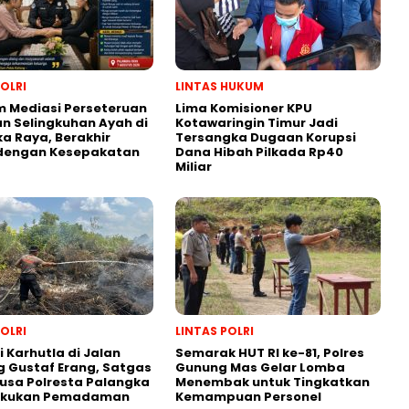
POLRI
LINTAS HUKUM
 Mediasi Perseteruan
Lima Komisioner KPU
n Selingkuhan Ayah di
Kotawaringin Timur Jadi
a Raya, Berakhir
Tersangka Dugaan Korupsi
dengan Kesepakatan
Dana Hibah Pilkada Rp40
Miliar
POLRI
LINTAS POLRI
 Karhutla di Jalan
Semarak HUT RI ke-81, Polres
 Gustaf Erang, Satgas
Gunung Mas Gelar Lomba
usa Polresta Palangka
Menembak untuk Tingkatkan
akukan Pemadaman
Kemampuan Personel