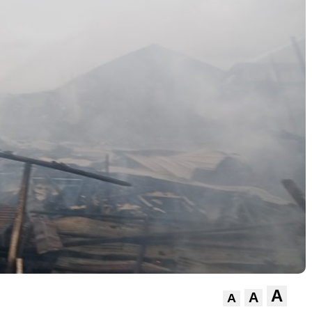
A
A
A