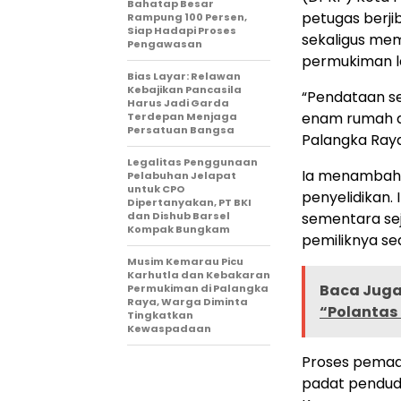
Bahatap Besar
petugas berji
Rampung 100 Persen,
Siap Hadapi Proses
sekaligus me
Pengawasan
permukiman l
Bias Layar: Relawan
Kebajikan Pancasila
“Pendataan se
Harus Jadi Garda
enam rumah da
Terdepan Menjaga
Persatuan Bangsa
Palangka Raya,
Legalitas Penggunaan
Ia menambah
Pelabuhan Jelapat
untuk CPO
penyelidikan. 
Dipertanyakan, PT BKI
dan Dishub Barsel
sementara se
Kompak Bungkam
pemiliknya se
Musim Kemarau Picu
Karhutla dan Kebakaran
Baca Juga 
Permukiman di Palangka
Raya, Warga Diminta
“Polantas 
Tingkatkan
Kewaspadaan
Proses pemad
padat pendud