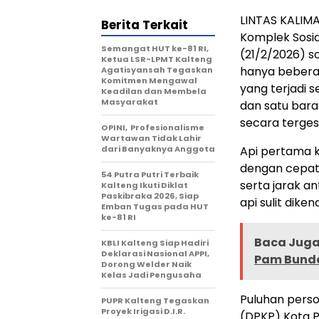
LINTAS KALIM
Berita Terkait
Komplek Sosia
Semangat HUT ke-81 RI,
(21/2/2026) s
Ketua LSR-LPMT Kalteng
hanya bebera
Agatisyansah Tegaskan
Komitmen Mengawal
yang terjadi 
Keadilan dan Membela
Masyarakat
dan satu bar
secara terges
OPINI, Profesionalisme
Wartawan Tidak Lahir
dari Banyaknya Anggota
Api pertama k
dengan cepat
54 Putra Putri Terbaik
serta jarak 
Kalteng Ikuti Diklat
Paskibraka 2026, Siap
api sulit dik
Emban Tugas pada HUT
ke-81 RI
Baca Juga 
KBLI Kalteng Siap Hadiri
Deklarasi Nasional APPI,
Pam Bunda
Dorong Welder Naik
Kelas Jadi Pengusaha
Puluhan pers
PUPR Kalteng Tegaskan
Proyek Irigasi D.I.R.
(DPKP) Kota P