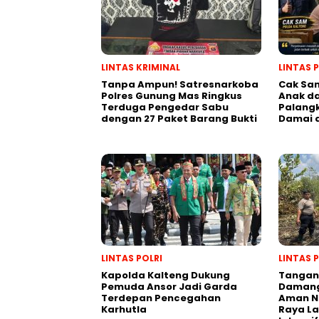
LINTAS KRIMINAL
LINTAS 
Tanpa Ampun! Satresnarkoba
Cak Sam
Polres Gunung Mas Ringkus
Anak da
Terduga Pengedar Sabu
Palangk
dengan 27 Paket Barang Bukti
Damai 
LINTAS POLRI
LINTAS 
Kapolda Kalteng Dukung
Tangani
Pemuda Ansor Jadi Garda
Damang
Terdepan Pencegahan
Aman N
Karhutla
Raya L