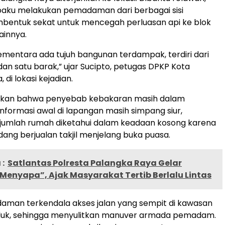
baku melakukan pemadaman dari berbagai sisi
mbentuk sekat untuk mencegah perluasan api ke blok
ainnya.
mentara ada tujuh bangunan terdampak, terdiri dari
n satu barak,” ujar Sucipto, petugas DPKP Kota
 di lokasi kejadian.
kan bahwa penyebab kebakaran masih dalam
Informasi awal di lapangan masih simpang siur,
jumlah rumah diketahui dalam keadaan kosong karena
dang berjualan takjil menjelang buka puasa.
:
Satlantas Polresta Palangka Raya Gelar
Menyapa”, Ajak Masyarakat Tertib Berlalu Lintas
aman terkendala akses jalan yang sempit di kawasan
uk, sehingga menyulitkan manuver armada pemadam.