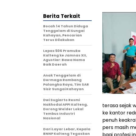
Berita Terkait
Bocah 14 Tahun Diduga
Tenggelam di Sungai
Kahayan, Pencarian
Terus Dilakukan
Lepas 506 Pramuka
Kalteng ke Jamnas XII,
Agustiar: Bawa Nama
Baik Daerah
Anak Tenggelam di
Dermaga Rambang
Palangka Raya, Tim SAR
Sisir Sungai Kahayan
Dwi Sugiarto Resmi
Nakhodai APPI Kalteng,
terasa sejak
Dorong Welder Lokal
ke kantor red
Tembus Industri
Nasional
penuh keakra
pers masih me
Dari Layar Lebar, Kepala
BNNP Kalteng Tegaskan
bagi profesi ini