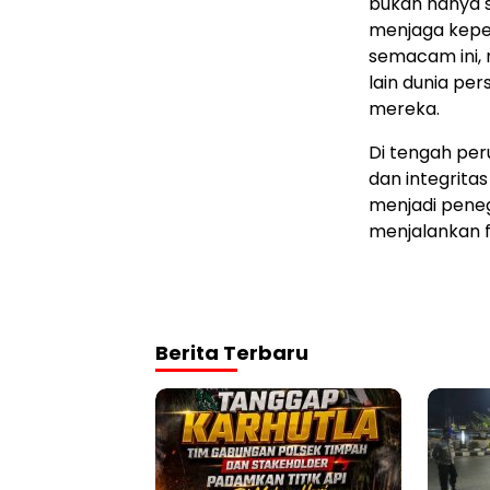
bukan hanya s
menjaga keper
semacam ini, 
lain dunia per
mereka.
Di tengah per
dan integrita
menjadi peneg
menjalankan f
Berita Terbaru