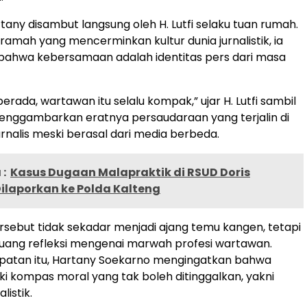
tany disambut langsung oleh H. Lutfi selaku tuan rumah.
ramah yang mencerminkan kultur dunia jurnalistik, ia
ahwa kebersamaan adalah identitas pers dari masa
rada, wartawan itu selalu kompak,” ujar H. Lutfi sambil
enggambarkan eratnya persaudaraan yang terjalin di
urnalis meski berasal dari media berbeda.
:
Kasus Dugaan Malapraktik di RSUD Doris
ilaporkan ke Polda Kalteng
sebut tidak sekadar menjadi ajang temu kangen, tetapi
ruang refleksi mengenai marwah profesi wartawan.
atan itu, Hartany Soekarno mengingatkan bahwa
iki kompas moral yang tak boleh ditinggalkan, yakni
listik.