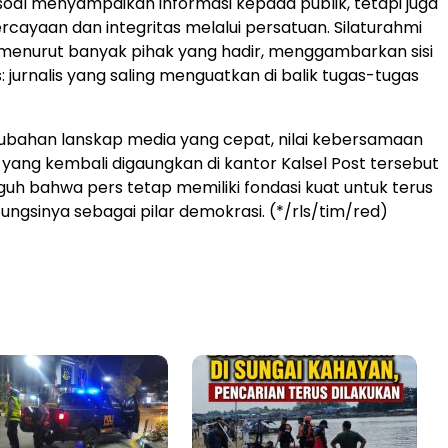
oal menyampaikan informasi kepada publik, tetapi juga
cayaan dan integritas melalui persatuan. Silaturahmi
menurut banyak pihak yang hadir, menggambarkan sisi
s: jurnalis yang saling menguatkan di balik tugas-tugas
ubahan lanskap media yang cepat, nilai kebersamaan
s yang kembali digaungkan di kantor Kalsel Post tersebut
uh bahwa pers tetap memiliki fondasi kuat untuk terus
ungsinya sebagai pilar demokrasi. (*/rls/tim/red)