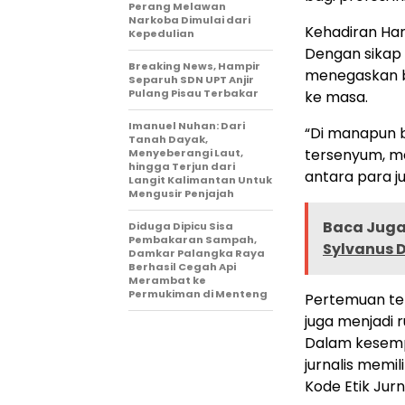
Perang Melawan
Narkoba Dimulai dari
Kehadiran Har
Kepedulian
Dengan sikap 
Breaking News, Hampir
menegaskan b
Separuh SDN UPT Anjir
Pulang Pisau Terbakar
ke masa.
Imanuel Nuhan: Dari
“Di manapun be
Tanah Dayak,
tersenyum, m
Menyeberangi Laut,
hingga Terjun dari
antara para j
Langit Kalimantan Untuk
Mengusir Penjajah
Baca Juga 
Diduga Dipicu Sisa
Pembakaran Sampah,
Sylvanus D
Damkar Palangka Raya
Berhasil Cegah Api
Merambat ke
Permukiman di Menteng
Pertemuan ter
juga menjadi 
Dalam kesemp
jurnalis memil
Kode Etik Jurna