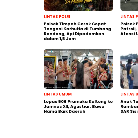
LINTAS POLRI
LINTAS 
Polsek Timpah Gerak Cepat
Polsek
Tangani Karhutla di Tumbang
Patroli,
Randang, Api Dipadamkan
Atensi
dalam 1,5 Jam
LINTAS UMUM
LINTAS
Lepas 506 Pramuka Kalteng ke
Anak T
Jamnas XII, Agustiar: Bawa
Ramban
Nama Baik Daerah
SAR Sis