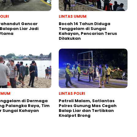
POLRI
LINTAS UMUM
 Pahandut Gencar
Bocah 14 Tahun Diduga
 Balapan Liar Jadi
Tenggelam di Sungai
 Utama
Kahayan, Pencarian Terus
Dilakukan
 UMUM
LINTAS POLRI
enggelam di Dermaga
Patroli Malam, Satlantas
g Palangka Raya, Tim
Polres Gunung Mas Cegah
ir Sungai Kahayan
Balap Liar dan Tertibkan
Knalpot Brong