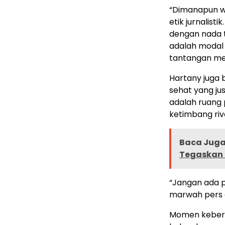
“Dimanapun w
etik jurnalist
dengan nada t
adalah modal 
tantangan med
Hartany juga 
sehat yang jus
adalah ruang
ketimbang riva
Baca Juga 
Tegaskan 
“Jangan ada p
marwah pers a
Momen kebers