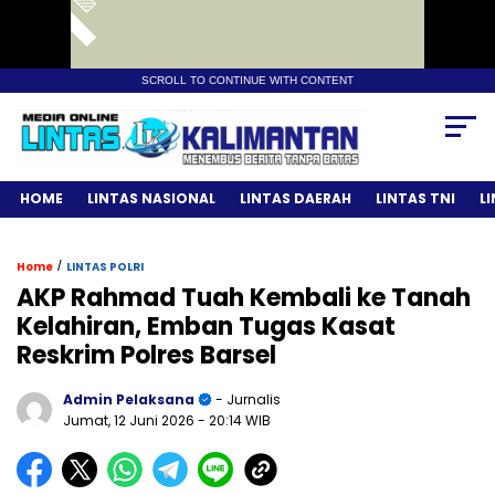
SCROLL TO CONTINUE WITH CONTENT
HOME
LINTAS NASIONAL
LINTAS DAERAH
LINTAS TNI
L
/
Home
LINTAS POLRI
AKP Rahmad Tuah Kembali ke Tanah
Kelahiran, Emban Tugas Kasat
Reskrim Polres Barsel
Admin Pelaksana
- Jurnalis
Jumat, 12 Juni 2026
- 20:14 WIB