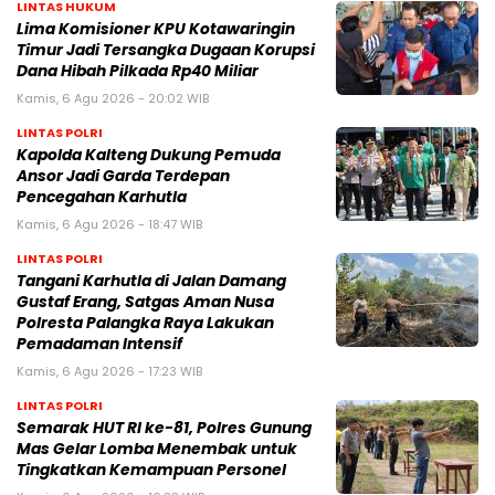
LINTAS HUKUM
Lima Komisioner KPU Kotawaringin
Timur Jadi Tersangka Dugaan Korupsi
Dana Hibah Pilkada Rp40 Miliar
Kamis, 6 Agu 2026 - 20:02 WIB
LINTAS POLRI
Kapolda Kalteng Dukung Pemuda
Ansor Jadi Garda Terdepan
Pencegahan Karhutla
Kamis, 6 Agu 2026 - 18:47 WIB
LINTAS POLRI
Tangani Karhutla di Jalan Damang
Gustaf Erang, Satgas Aman Nusa
Polresta Palangka Raya Lakukan
Pemadaman Intensif
Kamis, 6 Agu 2026 - 17:23 WIB
LINTAS POLRI
Semarak HUT RI ke-81, Polres Gunung
Mas Gelar Lomba Menembak untuk
Tingkatkan Kemampuan Personel