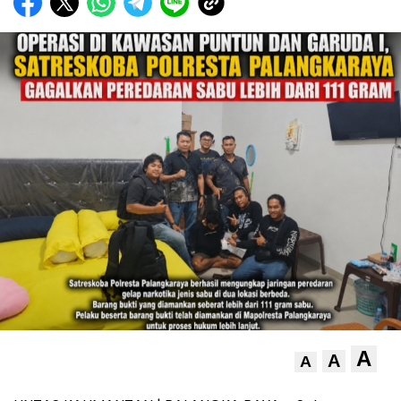
A
A
A