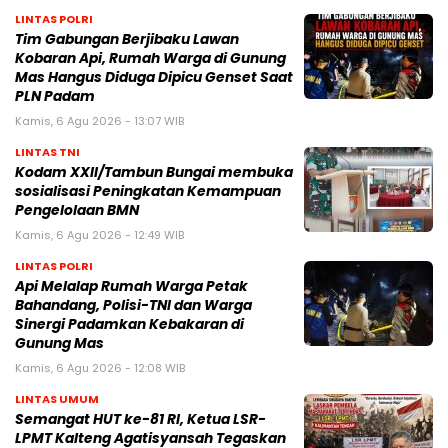
LINTAS POLRI
Tim Gabungan Berjibaku Lawan
Kobaran Api, Rumah Warga di Gunung
Mas Hangus Diduga Dipicu Genset Saat
PLN Padam
Kamis, 6 Agu 2026 - 13:07 WIB
LINTAS TNI
Kodam XXII/Tambun Bungai membuka
sosialisasi Peningkatan Kemampuan
Pengelolaan BMN
Kamis, 6 Agu 2026 - 12:49 WIB
LINTAS POLRI
Api Melalap Rumah Warga Petak
Bahandang, Polisi-TNI dan Warga
Sinergi Padamkan Kebakaran di
Gunung Mas
Kamis, 6 Agu 2026 - 12:08 WIB
LINTAS UMUM
Semangat HUT ke-81 RI, Ketua LSR-
LPMT Kalteng Agatisyansah Tegaskan