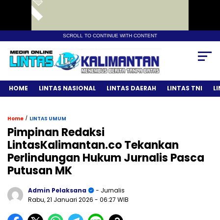
SCROLL TO CONTINUE WITH CONTENT
HOME
LINTAS NASIONAL
LINTAS DAERAH
LINTAS TNI
L
/
Home
LINTAS UMUM
Pimpinan Redaksi
LintasKalimantan.co Tekankan
Perlindungan Hukum Jurnalis Pasca
Putusan MK
Admin Pelaksana
- Jurnalis
Rabu, 21 Januari 2026
- 06:27 WIB