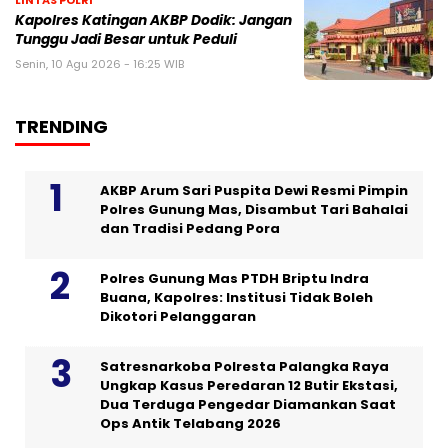
LINTAS POLRI
Kapolres Katingan AKBP Dodik: Jangan
Tunggu Jadi Besar untuk Peduli
Senin, 10 Agu 2026 - 16:25 WIB
TRENDING
AKBP Arum Sari Puspita Dewi Resmi Pimpin
Polres Gunung Mas, Disambut Tari Bahalai
dan Tradisi Pedang Pora
Polres Gunung Mas PTDH Briptu Indra
Buana, Kapolres: Institusi Tidak Boleh
Dikotori Pelanggaran
Satresnarkoba Polresta Palangka Raya
Ungkap Kasus Peredaran 12 Butir Ekstasi,
Dua Terduga Pengedar Diamankan Saat
Ops Antik Telabang 2026