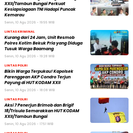
XXII/Tambun Bungai Perkuat
Kesiapsiagaan TNI Hadapi Puncak
Kemarau
Senin, 10 Agu 2026 - 19:55 WIB
LINTAS KRIMINAL
Kurang dari 24 Jam, Unit Resmob
Polres Kotim Bekuk Pria yang Diduga
Tusuk Warga Baamang
Senin, 10 Agu 2026 - 19:28 WIB
LINTAS POLRI
Bikin Warga Terpukau! Kapolsek
Parenggean AKP Condro Terjun
Payung di HUT KODAM XXII
Senin, 10 Agu 2026 - 18:08 WIB
LINTAS POLRI
Aksi 7 Penerjun Brimob dan Brigif
18/Trisula Semarakkan HUT KODAM
XXII/Tambun Bungai
Senin, 10 Agu 2026 - 17:51 WIB