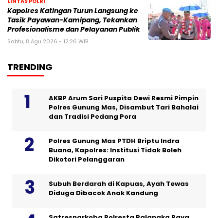
LINTAS POLRI
Kapolres Katingan Turun Langsung ke
Tasik Payawan-Kamipang, Tekankan
Profesionalisme dan Pelayanan Publik
Sabtu, 8 Agu 2026 - 12:26 WIB
TRENDING
AKBP Arum Sari Puspita Dewi Resmi Pimpin
Polres Gunung Mas, Disambut Tari Bahalai
dan Tradisi Pedang Pora
Polres Gunung Mas PTDH Briptu Indra
Buana, Kapolres: Institusi Tidak Boleh
Dikotori Pelanggaran
Subuh Berdarah di Kapuas, Ayah Tewas
Diduga Dibacok Anak Kandung
Satresnarkoba Polresta Palangka Raya