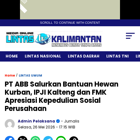
SCROLL TO CONTINUE WITH CONTENT
HOME
LINTAS NASIONAL
LINTAS DAERAH
LINTAS TNI
L
/
Home
LINTAS UMUM
PT ABB Salurkan Bantuan Hewan
Kurban, IPJI Kalteng dan FMK
Apresiasi Kepedulian Sosial
Perusahaan
Admin Pelaksana
- Jurnalis
Selasa, 26 Mei 2026
- 17:15 WIB