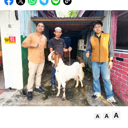
A
A
A