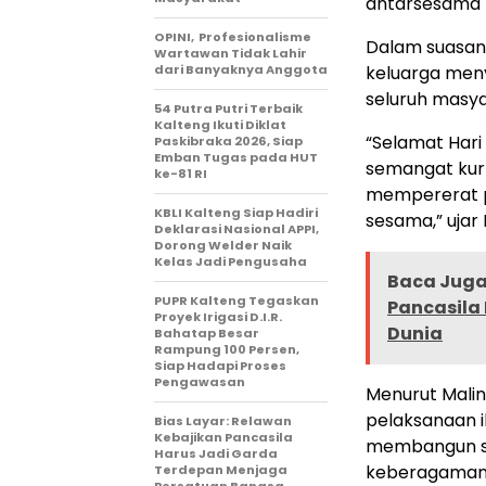
antarsesama 
OPINI, Profesionalisme
Dalam suasan
Wartawan Tidak Lahir
dari Banyaknya Anggota
keluarga men
seluruh masya
54 Putra Putri Terbaik
Kalteng Ikuti Diklat
“Selamat Hari
Paskibraka 2026, Siap
Emban Tugas pada HUT
semangat kur
ke-81 RI
mempererat p
KBLI Kalteng Siap Hadiri
sesama,” ujar 
Deklarasi Nasional APPI,
Dorong Welder Naik
Kelas Jadi Pengusaha
Baca Juga 
PUPR Kalteng Tegaskan
Pancasila
Proyek Irigasi D.I.R.
Dunia
Bahatap Besar
Rampung 100 Persen,
Siap Hadapi Proses
Pengawasan
Menurut Malin
pelaksanaan i
Bias Layar: Relawan
Kebajikan Pancasila
membangun sol
Harus Jadi Garda
keberagaman m
Terdepan Menjaga
Persatuan Bangsa