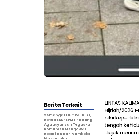
LINTAS KALIMA
Berita Terkait
Hijriah/2026
Semangat HUT ke-81 RI,
nilai kepedul
Ketua LSR-LPMT Kalteng
tengah kehid
Agatisyansah Tegaskan
Komitmen Mengawal
diajak menum
Keadilan dan Membela
Masyarakat