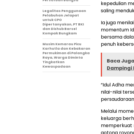
kepedulian m
saling menduk
Legalitas Penggunaan
Pelabuhan Jelapat
untuk CPO
Ia juga menil
Dipertanyakan, PT BKI
dan Dishub Barsel
momentum Idu
Kompak Bungkam
bersama dala
penuh keber
Musim Kemarau Picu
Karhutla dan Kebakaran
Permukiman di Palangka
Raya, Warga Diminta
Baca Juga 
Tingkatkan
Kewaspadaan
Dampingi 
“Idul Adha me
nilai-nilai te
persaudaraan
Melalui momen
keluarga berh
memperkuat 
gotong royon