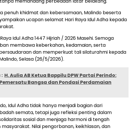
tanpa memandang perbedaan latar belakang.
a penuh khidmat dan kebersamaan, Malindo beserta
yampaikan ucapan selamat Hari Raya Idul Adha kepada
rakat.
 Raya Idul Adha 1447 Hijriah / 2026 Masehi. Semoga
ban membawa keberkahan, kedamaian, serta
ersaudaraan dan memperkuat tali silaturahmi kepada
Malindo, Selasa (26/5/2026).
:
H. Aulia AB Ketua Bappilu DPW Partai Perindo:
 Pemersatu Bangsa dan Pondasi Perdamaian
do, Idul Adha tidak hanya menjadi bagian dari
badah semata, tetapi juga refleksi penting dalam
idaritas sosial dan menjaga harmoni di tengah
asyarakat. Nilai pengorbanan, keikhlasan, dan