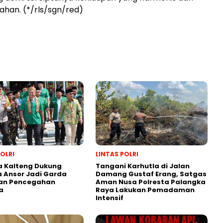
han. (*/rls/sgn/red)
POLRI
LINTAS POLRI
a Kalteng Dukung
Tangani Karhutla di Jalan
 Ansor Jadi Garda
Damang Gustaf Erang, Satgas
an Pencegahan
Aman Nusa Polresta Palangka
a
Raya Lakukan Pemadaman
Intensif