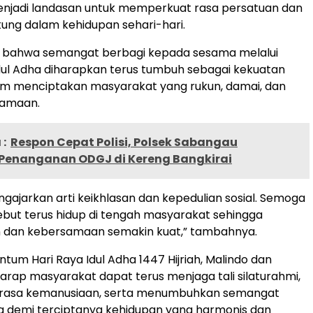
enjadi landasan untuk memperkuat rasa persatuan dan
ung dalam kehidupan sehari-hari.
ai bahwa semangat berbagi kepada sesama melalui
l Adha diharapkan terus tumbuh sebagai kekuatan
m menciptakan masyarakat yang rukun, damai, dan
samaan.
:
Respon Cepat Polisi, Polsek Sabangau
Penanganan ODGJ di Kereng Bangkirai
ngajarkan arti keikhlasan dan kepedulian sosial. Semoga
rsebut terus hidup di tengah masyarakat sehingga
 dan kebersamaan semakin kuat,” tambahnya.
tum Hari Raya Idul Adha 1447 Hijriah, Malindo dan
arap masyarakat dapat terus menjaga tali silaturahmi,
rasa kemanusiaan, serta menumbuhkan semangat
g demi terciptanya kehidupan yang harmonis dan