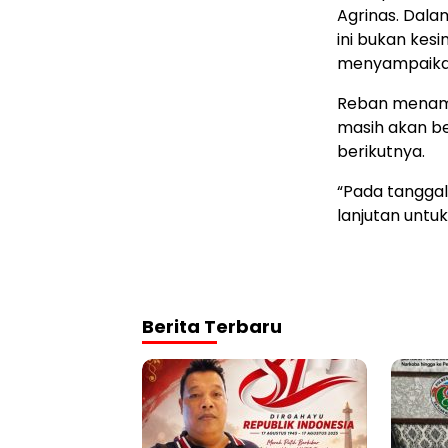
Agrinas. Dala
ini bukan kes
menyampaikan
Reban menamb
masih akan be
berikutnya.
“Pada tanggal
lanjutan untu
Berita Terbaru