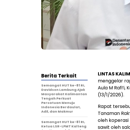
LINTAS KALI
Berita Terkait
menggelar ra
Semangat HUT ke-81 RI,
Aula M Rafi’i,
Davidson Lambung Ajak
(13/1/2026).
Masyarakat Kalimantan
Tengah Perkuat
Persatuan Menuju
Rapat terseb
Indonesia Berdaulat,
Adil, dan Makmur
Tanaman Rakya
oleh koperasi
Semangat HUT ke-81 RI,
Ketua LSR-LPMT Kalteng
sawit oleh sa