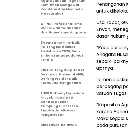
Agatisyansah Tegaskan
Penanganan K
Komitmen Mengawal
Keadilan dan Membela
untuk dikelola.
Masyarakat
Usai rapat, GM
OPINI, Profesionalisme
Wartawan Tidak Lahir
Erwan, meneg
dari Banyaknya Anggota
dasar hukum y
54 Putra Putri Terbaik
“Pada dasarny
Kalteng Ikuti Diklat
Paskibraka 2026, Siap
Anagata Nusa
Emban Tugas pada HUT
ke-81 RI
sebaik-baikny
ujarnya.
KBLI Kalteng Siap Hadiri
Deklarasi Nasional APPI,
Dorong Welder Naik
Ia menjelaska
Kelas Jadi Pengusaha
berpegang pad
Satuan Tugas 
PUPR Kalteng Tegaskan
Proyek Irigasi D.I.R.
Bahatap Besar
“Kapasitas A
Rampung 100 Persen,
Siap Hadapi Proses
karena Agrina
Pengawasan
Maka segala s
pada putusan 
Bias Layar: Relawan