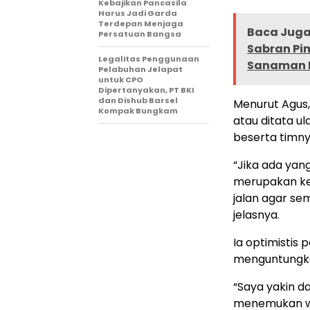
Kebajikan Pancasila
Harus Jadi Garda
Terdepan Menjaga
Baca Juga 
Persatuan Bangsa
Sabran Pi
Legalitas Penggunaan
Sanaman
Pelabuhan Jelapat
untuk CPO
Dipertanyakan, PT BKI
dan Dishub Barsel
Menurut Agus, 
Kompak Bungkam
atau ditata u
beserta timny
“Jika ada yang
merupakan ke
jalan agar se
jelasnya.
Ia optimistis
menguntungka
“Saya yakin d
menemukan win