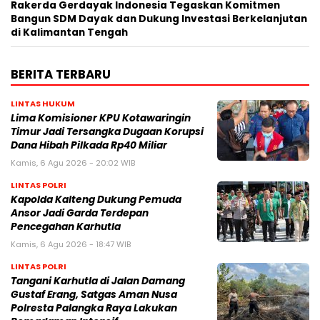
Rakerda Gerdayak Indonesia Tegaskan Komitmen
Bangun SDM Dayak dan Dukung Investasi Berkelanjutan
di Kalimantan Tengah
BERITA TERBARU
LINTAS HUKUM
Lima Komisioner KPU Kotawaringin
Timur Jadi Tersangka Dugaan Korupsi
Dana Hibah Pilkada Rp40 Miliar
Kamis, 6 Agu 2026 - 20:02 WIB
LINTAS POLRI
Kapolda Kalteng Dukung Pemuda
Ansor Jadi Garda Terdepan
Pencegahan Karhutla
Kamis, 6 Agu 2026 - 18:47 WIB
LINTAS POLRI
Tangani Karhutla di Jalan Damang
Gustaf Erang, Satgas Aman Nusa
Polresta Palangka Raya Lakukan