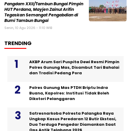
Pangdam XXII/Tambun Bungai Pimpin
HUT Perdana, Mayjen Zainul Arifin
Tegaskan Semangat Pengabdian di
Bumi Tambun Bungai
Senin, 10 Agu 2026 - 11:10 WIB
TRENDING
AKBP Arum Sari Puspita Dewi Resmi Pimpin
Polres Gunung Mas, Disambut Tari Bahalai
dan Tradisi Pedang Pora
Polres Gunung Mas PTDH Briptu Indra
Buana, Kapolres: Institusi Tidak Boleh
Dikotori Pelanggaran
Satresnarkoba Polresta Palangka Raya
Ungkap Kasus Peredaran 12 Butir Ekstasi,
Dua Terduga Pengedar Diamankan Saat
Ops Antik Telabang 2026