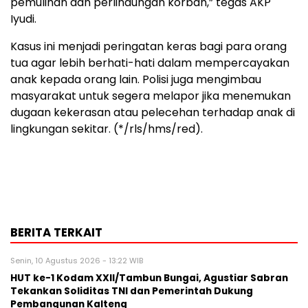
pemulihan dan perlindungan korban,” tegas AKP
Iyudi.
Kasus ini menjadi peringatan keras bagi para orang
tua agar lebih berhati-hati dalam mempercayakan
anak kepada orang lain. Polisi juga mengimbau
masyarakat untuk segera melapor jika menemukan
dugaan kekerasan atau pelecehan terhadap anak di
lingkungan sekitar. (*/rls/hms/red).
BERITA TERKAIT
Senin, 10 Agustus 2026 - 13:22 WIB
HUT ke-1 Kodam XXII/Tambun Bungai, Agustiar Sabran
Tekankan Soliditas TNI dan Pemerintah Dukung
Pembangunan Kalteng