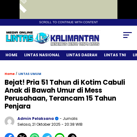
SCROLL TO CONTINUE WITH CONTENT
HOME
LINTAS NASIONAL
LINTAS DAERAH
LINTAS TNI
L
/
Home
LINTAS UMUM
Bejat! Pria 51 Tahun di Kotim Cabuli
Anak di Bawah Umur di Mess
Perusahaan, Terancam 15 Tahun
Penjara
Admin Pelaksana
- Jurnalis
Selasa, 21 Oktober 2025
- 20:38 WIB