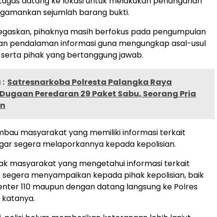
tugas datang ke lokasi untuk melakukan penanganan
gamankan sejumlah barang bukti.
askan, pihaknya masih berfokus pada pengumpulan
an pendalaman informasi guna mengungkap asal-usul
t serta pihak yang bertanggung jawab.
:
Satresnarkoba Polresta Palangka Raya
Dugaan Peredaran 29 Paket Sabu, Seorang Pria
n
mbau masyarakat yang memiliki informasi terkait
 agar segera melaporkannya kepada kepolisian.
k masyarakat yang mengetahui informasi terkait
uk segera menyampaikan kepada pihak kepolisian, baik
Center 110 maupun dengan datang langsung ke Polres
 katanya.