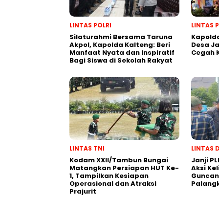
LINTAS POLRI
LINTAS 
Silaturahmi Bersama Taruna
Kapolda
Akpol, Kapolda Kalteng: Beri
Desa J
Manfaat Nyata dan Inspiratif
Cegah 
Bagi Siswa di Sekolah Rakyat
LINTAS TNI
LINTAS 
Kodam XXII/Tambun Bungai
Janji PL
Matangkan Persiapan HUT Ke-
Aksi Ke
1, Tampilkan Kesiapan
Guncang
Operasional dan Atraksi
Palang
Prajurit