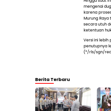
Hingga saat in
mengenai duga
karena proses
Murung Raya 
secara utuh d
ketentuan hu
Versi ini lebih
penutupnya leb
(*/rls/sgn/re
Berita Terbaru