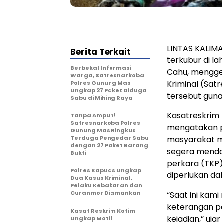
LINTAS KALIM
Berita Terkait
terkubur di l
Berbekal Informasi
Cahu, menggeg
Warga, Satresnarkoba
Kriminal (Sat
Polres Gunung Mas
Ungkap 27 Paket Diduga
tersebut guna
Sabu di Mihing Raya
Kasatreskrim
Tanpa Ampun!
Satresnarkoba Polres
mengatakan p
Gunung Mas Ringkus
Terduga Pengedar Sabu
masyarakat me
dengan 27 Paket Barang
segera mendat
Bukti
perkara (TKP
Polres Kapuas Ungkap
diperlukan da
Dua Kasus Kriminal,
Pelaku Kebakaran dan
Curanmor Diamankan
“Saat ini ka
keterangan pa
Kasat Reskrim Kotim
kejadian,” uja
Ungkap Motif