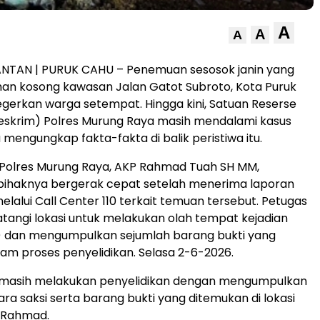
A
A
A
ANTAN | PURUK CAHU – Penemuan sesosok janin yang
ahan kosong kawasan Jalan Gatot Subroto, Kota Puruk
erkan warga setempat. Hingga kini, Satuan Reserse
reskrim) Polres Murung Raya masih mendalami kasus
 mengungkap fakta-fakta di balik peristiwa itu.
 Polres Murung Raya, AKP Rahmad Tuah SH MM,
ihaknya bergerak cepat setelah menerima laporan
lalui Call Center 110 terkait temuan tersebut. Petugas
angi lokasi untuk melakukan olah tempat kejadian
) dan mengumpulkan sejumlah barang bukti yang
lam proses penyelidikan. Selasa 2-6-2026.
mi masih melakukan penyelidikan dengan mengumpulkan
ra saksi serta barang bukti yang ditemukan di lokasi
r Rahmad.