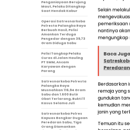
Penganiayaan Berujung
Maut, Pelaku Ditangkap
Selain melakuk
Saat Hendak Kabur
mengevakuasi 
Operasi Satresnarkoba
pemeriksaan m
Polresta Palangka Raya
nantinya akan
Berbuah Hasil, Polisi
Amankan Terduga
mengungkap r
Pengedar dengan 39,73
Gram Diduga Sabu
Baca Juga 
Polisi Tangkap Pelaku
Curas di Jalan Hauling
Satreskob
PT SMM, Ancam
Karyawan dengan
Peredaran 
Parang
Satresnarkoba Polresta
Berdasarkan i
Palangka Raya
Musnahkan 116,94 Gram
remaja yang 
Sabu dan 1.600 Butir
gundukan tan
Obat Terlarang, Bukti 11
Kasus Selama Juli
kemudian mem
janin yang te
Satresnarkoba Polres
Kapuas Bongkar Dugaan
Peredaran Sabu, Tiga
Temuan itu se
Orang Diamankan