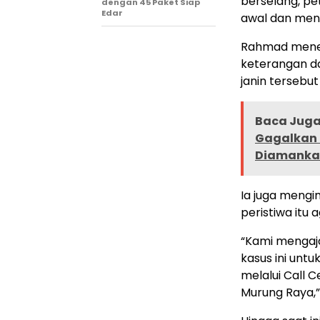
berselang, pe
dengan 45 Paket Siap
Edar
awal dan men
Rahmad meneg
keterangan d
janin tersebu
Baca Juga 
Gagalkan 
Diamanka
Ia juga mengi
peristiwa itu
“Kami mengaja
kasus ini unt
melalui Call 
Murung Raya,”