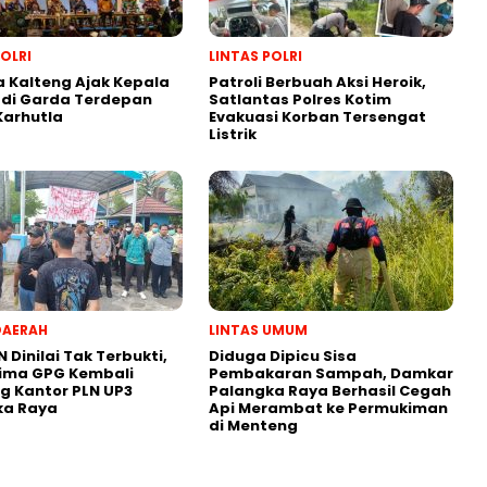
POLRI
LINTAS POLRI
 Kalteng Ajak Kepala
Patroli Berbuah Aksi Heroik,
adi Garda Terdepan
Satlantas Polres Kotim
Karhutla
Evakuasi Korban Tersengat
Listrik
DAERAH
LINTAS UMUM
N Dinilai Tak Terbukti,
Diduga Dipicu Sisa
lima GPG Kembali
Pembakaran Sampah, Damkar
 Kantor PLN UP3
Palangka Raya Berhasil Cegah
ka Raya
Api Merambat ke Permukiman
di Menteng