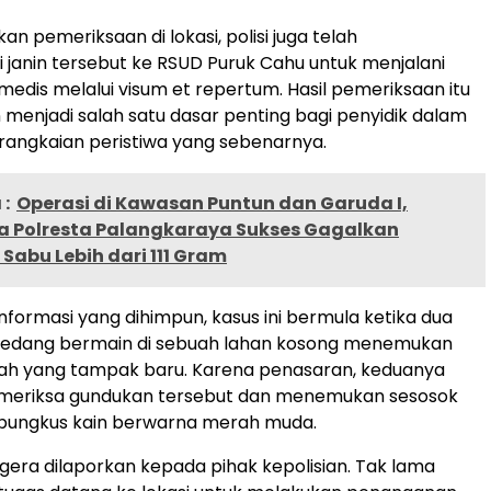
an pemeriksaan di lokasi, polisi juga telah
janin tersebut ke RSUD Puruk Cahu untuk menjalani
edis melalui visum et repertum. Hasil pemeriksaan itu
 menjadi salah satu dasar penting bagi penyidik dalam
angkaian peristiwa yang sebenarnya.
:
Operasi di Kawasan Puntun dan Garuda I,
a Polresta Palangkaraya Sukses Gagalkan
Sabu Lebih dari 111 Gram
nformasi yang dihimpun, kasus ini bermula ketika dua
sedang bermain di sebuah lahan kosong menemukan
ah yang tampak baru. Karena penasaran, keduanya
eriksa gundukan tersebut dan menemukan sesosok
rbungkus kain berwarna merah muda.
gera dilaporkan kepada pihak kepolisian. Tak lama