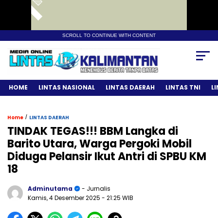
SCROLL TO CONTINUE WITH CONTENT
HOME
LINTAS NASIONAL
LINTAS DAERAH
LINTAS TNI
L
/
Home
LINTAS DAERAH
TINDAK TEGAS!!! BBM Langka di
Barito Utara, Warga Pergoki Mobil
Diduga Pelansir Ikut Antri di SPBU KM
18
Adminutama
- Jurnalis
Kamis, 4 Desember 2025
- 21:25 WIB