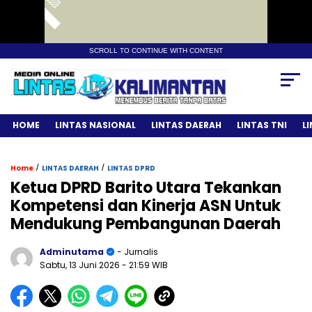
SCROLL TO CONTINUE WITH CONTENT
HOME
LINTAS NASIONAL
LINTAS DAERAH
LINTAS TNI
L
/
/
Home
LINTAS DAERAH
LINTAS DPRD
Ketua DPRD Barito Utara Tekankan
Kompetensi dan Kinerja ASN Untuk
Mendukung Pembangunan Daerah
Adminutama
- Jurnalis
Sabtu, 13 Juni 2026
- 21:59 WIB