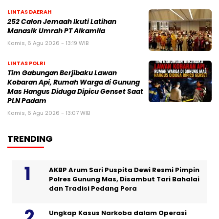
LINTAS DAERAH
252 Calon Jemaah Ikuti Latihan
Manasik Umrah PT Alkamila
Kamis, 6 Agu 2026 - 13:19 WIB
LINTAS POLRI
Tim Gabungan Berjibaku Lawan
Kobaran Api, Rumah Warga di Gunung
Mas Hangus Diduga Dipicu Genset Saat
PLN Padam
Kamis, 6 Agu 2026 - 13:07 WIB
TRENDING
AKBP Arum Sari Puspita Dewi Resmi Pimpin
Polres Gunung Mas, Disambut Tari Bahalai
dan Tradisi Pedang Pora
Ungkap Kasus Narkoba dalam Operasi