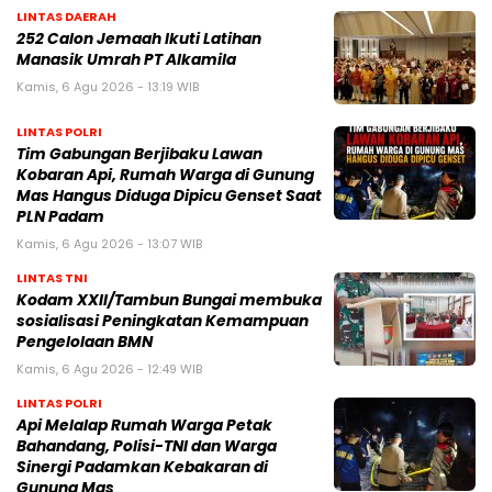
LINTAS DAERAH
252 Calon Jemaah Ikuti Latihan
Manasik Umrah PT Alkamila
Kamis, 6 Agu 2026 - 13:19 WIB
LINTAS POLRI
Tim Gabungan Berjibaku Lawan
Kobaran Api, Rumah Warga di Gunung
Mas Hangus Diduga Dipicu Genset Saat
PLN Padam
Kamis, 6 Agu 2026 - 13:07 WIB
LINTAS TNI
Kodam XXII/Tambun Bungai membuka
sosialisasi Peningkatan Kemampuan
Pengelolaan BMN
Kamis, 6 Agu 2026 - 12:49 WIB
LINTAS POLRI
Api Melalap Rumah Warga Petak
Bahandang, Polisi-TNI dan Warga
Sinergi Padamkan Kebakaran di
Gunung Mas