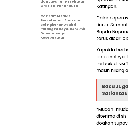
dan Layanan Kesehatan
Katingan.
Gratis di Pahandut N
Cak Sam Mediasi
Dalam operasi
Perseteruan Anak dan
dunia. Sement
Selingkuhan Ayah di
Palangka Raya, Berakhir
Bripda Nopand
Damai dengan
Kesepakatan
terus dicari o
Kapolda berh
personelnya.
terbaik di si
masih hilang
Baca Juga 
Satlantas 
“Mudah-mudah
diterima di si
doakan supaya