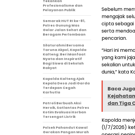
Tekankan
Profesionalisme dan
Sebelum meny
Pelayanan Publik
mengajak sel
Semarak HUT RI ke-81,
cipta sebaga
Polres Gunung Mas
Gelar Jalan Sehat dan
serta mendoa
Beragam Perlombaan
pencarian.
Silaturahmi Bersama
“Hari ini mem
Taruna Akpol, Kapolda
Kalteng: Beri Manfaat
yang kami jaj
Nyata dan Inspiratif
Bagi Siswa di Sekolah
sekalian untu
Rakyat
dunia,” kata K
Kapolda Kalteng Ajak
Kepala Desa Jadi Garda
Terdepan Cegah
Baca Juga 
Karhutla
Kejahatan
dan Tiga 
Patroli Berbuah Aksi
Heroik, Satlantas Polres
Kotim Evakuasi Korban
Tersengat Listrik
Kapolda menjel
(1/7/2026) ke
Polsek Pahandut Kawal
Gerakan Pangan Murah
operasi penin