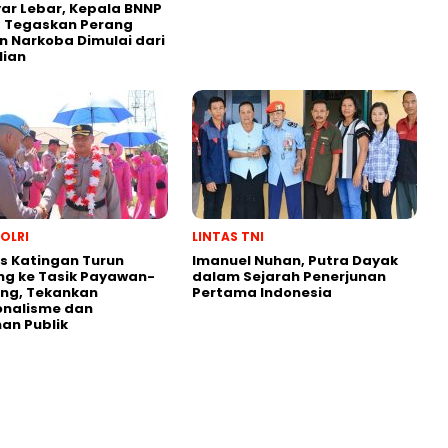
yar Lebar, Kepala BNNP
g Tegaskan Perang
 Narkoba Dimulai dari
lian
POLRI
LINTAS TNI
s Katingan Turun
Imanuel Nuhan, Putra Dayak
ng ke Tasik Payawan-
dalam Sejarah Penerjunan
ng, Tekankan
Pertama Indonesia
onalisme dan
an Publik