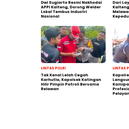
Dwi Sugiarto Resmi Nakhodai
Dari La
APPI Kalteng, Dorong Welder
Kalten
Lokal Tembus Industri
Melawan
Nasional
Kepedu
LINTAS POLRI
LINTAS 
Tak Kenal Lelah Cegah
Kapolre
Karhutla, Kapolsek Katingan
Langsu
Hilir Pimpin Patroli Bersama
Kamipa
Relawan
Profesi
Pelayan