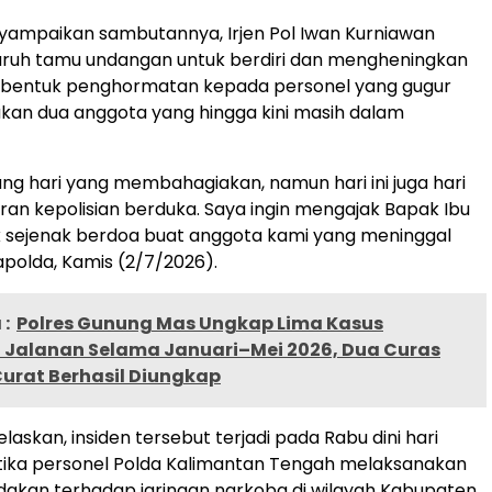
ampaikan sambutannya, Irjen Pol Iwan Kurniawan
uruh tamu undangan untuk berdiri dan mengheningkan
i bentuk penghormatan kepada personel yang gugur
kan dua anggota yang hingga kini masih dalam
ang hari yang membahagiakan, namun hari ini juga hari
aran kepolisian berduka. Saya ingin mengajak Bapak Ibu
k sejenak berdoa buat anggota kami yang meninggal
apolda, Kamis (2/7/2026).
:
Polres Gunung Mas Ungkap Lima Kasus
 Jalanan Selama Januari–Mei 2026, Dua Curas
Curat Berhasil Diungkap
askan, insiden tersebut terjadi pada Rabu dini hari
tika personel Polda Kalimantan Tengah melaksanakan
dakan terhadap jaringan narkoba di wilayah Kabupaten