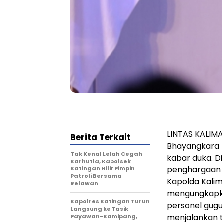
LINTAS KALIM
Berita Terkait
Bhayangkara k
Tak Kenal Lelah Cegah
kabar duka. D
Karhutla, Kapolsek
penghargaan 
Katingan Hilir Pimpin
Patroli Bersama
Kapolda Kalim
Relawan
mengungkapka
Kapolres Katingan Turun
personel gugu
Langsung ke Tasik
menjalankan t
Payawan-Kamipang,