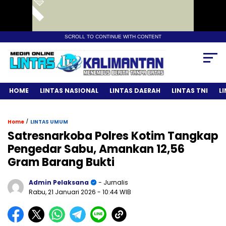
SCROLL TO CONTINUE WITH CONTENT
HOME
LINTAS NASIONAL
LINTAS DAERAH
LINTAS TNI
L
/
Home
LINTAS UMUM
Satresnarkoba Polres Kotim Tangkap
Pengedar Sabu, Amankan 12,56
Gram Barang Bukti
Admin Pelaksana
- Jurnalis
Rabu, 21 Januari 2026
- 10:44 WIB