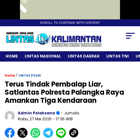
SCROLL TO CONTINUE WITH CONTENT
HOME
LINTAS NASIONAL
LINTAS DAERAH
LINTAS TNI
L
/
Home
LINTAS POLRI
Terus Tindak Pembalap Liar,
Satlantas Polresta Palangka Raya
Amankan Tiga Kendaraan
Admin Pelaksana
- Jurnalis
Rabu, 27 Mei 2026
- 17:36 WIB