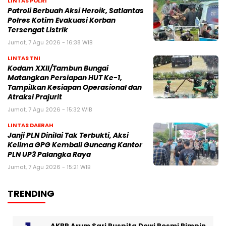
LINTAS POLRI
Patroli Berbuah Aksi Heroik, Satlantas
Polres Kotim Evakuasi Korban
Tersengat Listrik
Jumat, 7 Agu 2026 - 16:38 WIB
LINTAS TNI
Kodam XXII/Tambun Bungai
Matangkan Persiapan HUT Ke-1,
Tampilkan Kesiapan Operasional dan
Atraksi Prajurit
Jumat, 7 Agu 2026 - 15:32 WIB
LINTAS DAERAH
Janji PLN Dinilai Tak Terbukti, Aksi
Kelima GPG Kembali Guncang Kantor
PLN UP3 Palangka Raya
Jumat, 7 Agu 2026 - 15:21 WIB
TRENDING
AKBP Arum Sari Puspita Dewi Resmi Pimpin