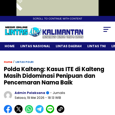
SCROLL TO CONTINUE WITH CONTENT
HOME
LINTAS NASIONAL
LINTAS DAERAH
LINTAS TNI
L
/
Home
LINTAS POLRI
Polda Kalteng: Kasus ITE di Kalteng
Masih Didominasi Penipuan dan
Pencemaran Nama Baik
Admin Pelaksana
- Jurnalis
Selasa, 19 Mei 2026
- 18:13 WIB