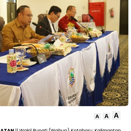
A
A
A
MATAN
|| Wakil Bupati (Wabup) Kotabaru, Kalimantan