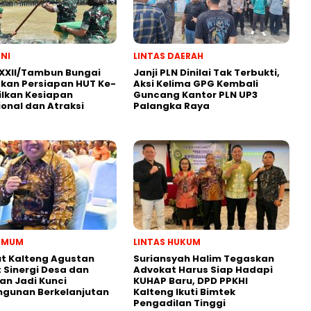
TNI
LINTAS DAERAH
XXII/Tambun Bungai
Janji PLN Dinilai Tak Terbukti,
kan Persiapan HUT Ke-
Aksi Kelima GPG Kembali
ilkan Kesiapan
Guncang Kantor PLN UP3
onal dan Atraksi
Palangka Raya
 UMUM
LINTAS HUKUM
t Kalteng Agustan
Suriansyah Halim Tegaskan
: Sinergi Desa dan
Advokat Harus Siap Hadapi
an Jadi Kunci
KUHAP Baru, DPD PPKHI
gunan Berkelanjutan
Kalteng Ikuti Bimtek
Pengadilan Tinggi