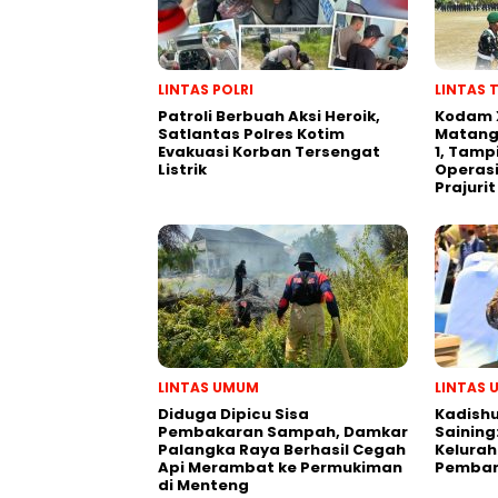
LINTAS POLRI
LINTAS 
Patroli Berbuah Aksi Heroik,
Kodam 
Satlantas Polres Kotim
Matang
Evakuasi Korban Tersengat
1, Tamp
Listrik
Operasi
Prajurit
LINTAS UMUM
LINTAS
Diduga Dipicu Sisa
Kadishu
Pembakaran Sampah, Damkar
Saining
Palangka Raya Berhasil Cegah
Kelurah
Api Merambat ke Permukiman
Pemban
di Menteng