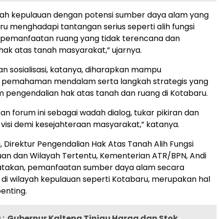
rah kepulauan dengan potensi sumber daya alam yang
ru menghadapi tantangan serius seperti alih fungsi
i pemanfaatan ruang yang tidak terencana dan
hak atas tanah masyarakat,” ujarnya.
tan sosialisasi, katanya, diharapkan mampu
 pemahaman mendalam serta langkah strategis yang
m pengendalian hak atas tanah dan ruang di Kotabaru.
ikan forum ini sebagai wadah dialog, tukar pikiran dan
visi demi kesejahteraan masyarakat,” katanya.
, Direktur Pengendalian Hak Atas Tanah Alih Fungsi
an dan Wilayah Tertentu, Kementerian ATR/BPN, Andi
takan, pemanfaatan sumber daya alam secara
 di wilayah kepulauan seperti Kotabaru, merupakan hal
enting.
:
Gubernur Kalteng Tinjau Harga dan Stok