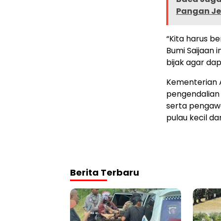
Pangan Je
“Kita harus b
Bumi Saijaan 
bijak agar da
Kementerian A
pengendalian
serta pengawa
pulau kecil da
Berita Terbaru