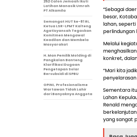
252 Calon Jemaah Ikuti
Latihan Manasik Umrah
“Sebagai dae
PT Alkamila
besar, Kotaba
Semangat HUT ke-81 RI,
lahan, sepert
Ketua LSR-LPMT Kalteng
perlindungan 
Agatisyansah Tegaskan
Komitmen Mengawal
Keadilan dan Membela
Melalui kegia
Masyarakat
menghasilkan
H. Man Pemilik Molding di
konkret, dala
Pangkalan Banteng
Klarifikasi Dugaan
Pengetapan Solar
“Mari kita jad
Bersubsidi di SPBU
penyelarasan 
OPINI, Profesionalisme
Sementara itu
Wartawan Tidak Lahir
dari Banyaknya Anggota
Lahan Kepulau
Renald menga
berkelanjutan
yang sangat p
Baca Juga 