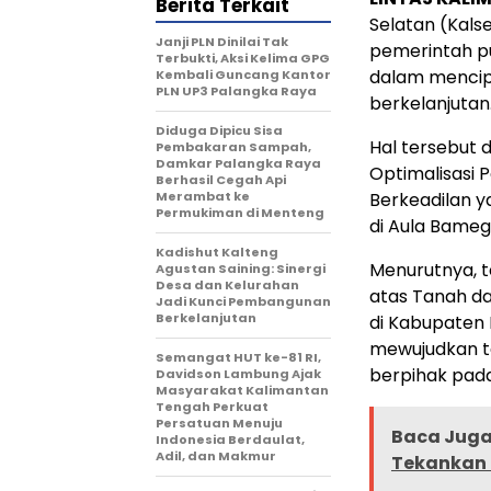
Berita Terkait
Selatan (Kals
Janji PLN Dinilai Tak
pemerintah pu
Terbukti, Aksi Kelima GPG
dalam mencip
Kembali Guncang Kantor
PLN UP3 Palangka Raya
berkelanjutan
Diduga Dipicu Sisa
Hal tersebut d
Pembakaran Sampah,
Damkar Palangka Raya
Optimalisasi 
Berhasil Cegah Api
Merambat ke
Berkeadilan y
Permukiman di Menteng
di Aula Bamega
Kadishut Kalteng
Menurutnya, t
Agustan Saining: Sinergi
Desa dan Kelurahan
atas Tanah da
Jadi Kunci Pembangunan
Berkelanjutan
di Kabupaten
mewujudkan ta
Semangat HUT ke-81 RI,
berpihak pad
Davidson Lambung Ajak
Masyarakat Kalimantan
Tengah Perkuat
Persatuan Menuju
Baca Juga 
Indonesia Berdaulat,
Adil, dan Makmur
Tekankan 