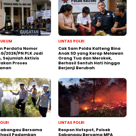
HUKUM
LINTAS POLRI
n Perdata Nomor
Cak Sam Polda Kalteng Bina
.G/2026/PN PLK Jadi
Anak SD yang Kerap Melawan
, Sejumlah Aktivis
Orang Tua dan Merokok,
yakan Proses
Berhasil Sentuh Hati hingga
anan
Berjanji Berubah
POLRI
LINTAS POLRI
 Sabangau Bersama
Respon Hotspot, Polsek
rhasil Padamkan
Sabangau Bersama MPA