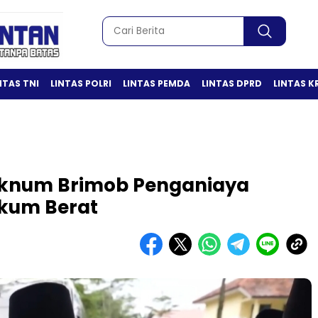
NTAS TNI
LINTAS POLRI
LINTAS PEMDA
LINTAS DPRD
LINTAS K
Oknum Brimob Penganiaya
ukum Berat