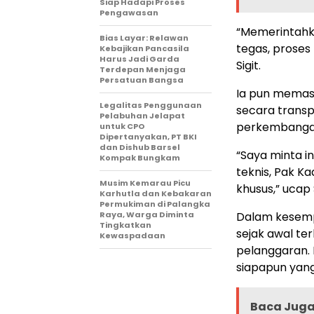
Siap Hadapi Proses
Pengawasan
“Memerintahk
Bias Layar: Relawan
tegas, proses 
Kebajikan Pancasila
Harus Jadi Garda
Sigit.
Terdepan Menjaga
Persatuan Bangsa
Ia pun memast
Legalitas Penggunaan
secara trans
Pelabuhan Jelapat
perkembangan
untuk CPO
Dipertanyakan, PT BKI
dan Dishub Barsel
“Saya minta i
Kompak Bungkam
teknis, Pak K
Musim Kemarau Picu
khusus,” ucap S
Karhutla dan Kebakaran
Permukiman di Palangka
Raya, Warga Diminta
Dalam kesemp
Tingkatkan
sejak awal te
Kewaspadaan
pelanggaran. 
siapapun yang
Baca Juga 