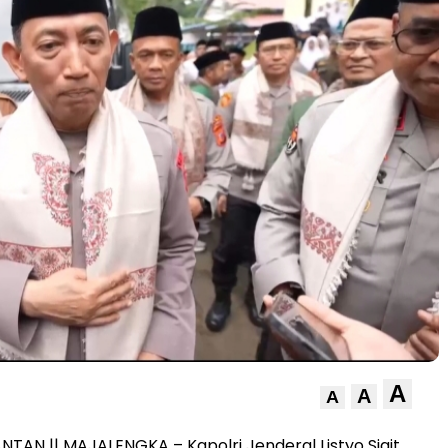
A
A
A
NTAN || MAJALENGKA – Kapolri Jenderal Listyo Sigit