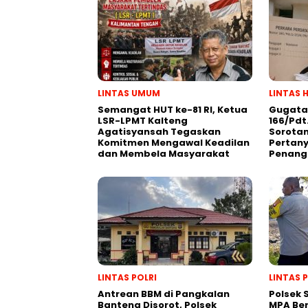
LINTAS UMUM
LINTAS 
Semangat HUT ke-81 RI, Ketua
Gugata
LSR-LPMT Kalteng
166/Pdt
Agatisyansah Tegaskan
Sorotan
Komitmen Mengawal Keadilan
Pertan
dan Membela Masyarakat
Penang
LINTAS POLRI
LINTAS 
Antrean BBM di Pangkalan
Polsek
Banteng Disorot, Polsek
MPA Be