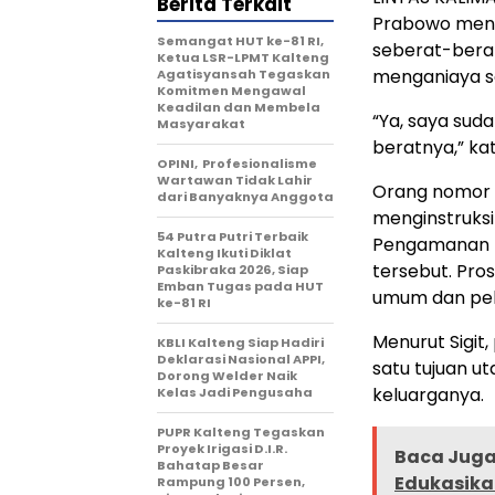
Berita Terkait
Prabowo meng
Semangat HUT ke-81 RI,
seberat-bera
Ketua LSR-LPMT Kalteng
menganiaya se
Agatisyansah Tegaskan
Komitmen Mengawal
Keadilan dan Membela
“Ya, saya sud
Masyarakat
beratnya,” kat
OPINI, Profesionalisme
Wartawan Tidak Lahir
Orang nomor s
dari Banyaknya Anggota
menginstruksi
54 Putra Putri Terbaik
Pengamanan (
Kalteng Ikuti Diklat
tersebut. Pros
Paskibraka 2026, Siap
Emban Tugas pada HUT
umum dan pela
ke-81 RI
Menurut Sigit
KBLI Kalteng Siap Hadiri
Deklarasi Nasional APPI,
satu tujuan u
Dorong Welder Naik
keluarganya.
Kelas Jadi Pengusaha
PUPR Kalteng Tegaskan
Proyek Irigasi D.I.R.
Baca Juga 
Bahatap Besar
Edukasikan
Rampung 100 Persen,