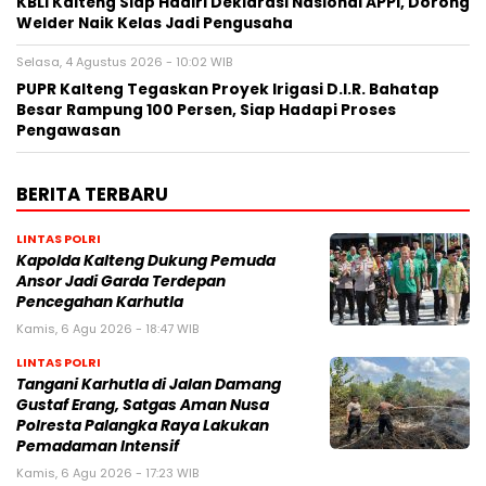
KBLI Kalteng Siap Hadiri Deklarasi Nasional APPI, Dorong
Welder Naik Kelas Jadi Pengusaha
Selasa, 4 Agustus 2026 - 10:02 WIB
PUPR Kalteng Tegaskan Proyek Irigasi D.I.R. Bahatap
Besar Rampung 100 Persen, Siap Hadapi Proses
Pengawasan
BERITA TERBARU
LINTAS POLRI
Kapolda Kalteng Dukung Pemuda
Ansor Jadi Garda Terdepan
Pencegahan Karhutla
Kamis, 6 Agu 2026 - 18:47 WIB
LINTAS POLRI
Tangani Karhutla di Jalan Damang
Gustaf Erang, Satgas Aman Nusa
Polresta Palangka Raya Lakukan
Pemadaman Intensif
Kamis, 6 Agu 2026 - 17:23 WIB