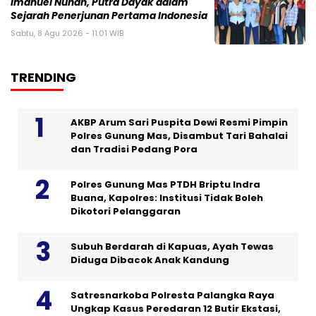
Imanuel Nuhan, Putra Dayak dalam
Sejarah Penerjunan Pertama Indonesia
Sabtu, 8 Agu 2026 - 11:01 WIB
TRENDING
AKBP Arum Sari Puspita Dewi Resmi Pimpin
Polres Gunung Mas, Disambut Tari Bahalai
dan Tradisi Pedang Pora
Polres Gunung Mas PTDH Briptu Indra
Buana, Kapolres: Institusi Tidak Boleh
Dikotori Pelanggaran
Subuh Berdarah di Kapuas, Ayah Tewas
Diduga Dibacok Anak Kandung
Satresnarkoba Polresta Palangka Raya
Ungkap Kasus Peredaran 12 Butir Ekstasi,