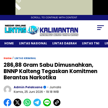
SCROLL TO CONTINUE WITH CONTENT
HOME
LINTAS NASIONAL
LINTAS DAERAH
LINTAS TNI
L
/
Home
LINTAS KRIMINAL
286,88 Gram Sabu Dimusnahkan,
BNNP Kalteng Tegaskan Komitmen
Berantas Narkotika
Admin Pelaksana
- Jurnalis
Kamis, 25 Juni 2026
- 19:18 WIB