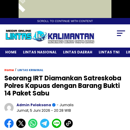
SCROLL TO CONTINUE WITH CONTENT
HOME
LINTAS NASIONAL
LINTAS DAERAH
LINTAS TNI
L
/
Home
LINTAS KRIMINAL
Seorang IRT Diamankan Satreskoba
Polres Kapuas dengan Barang Bukti
14 Paket Sabu
Admin Pelaksana
- Jurnalis
Jumat, 5 Juni 2026
- 20:28 WIB