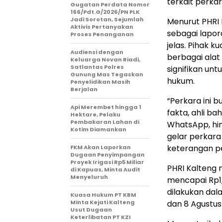
terkait perkar
Gugatan Perdata Nomor
166/Pdt.G/2026/PN PLK
Jadi Sorotan, Sejumlah
Menurut PHRI 
Aktivis Pertanyakan
sebagai lapo
Proses Penanganan
jelas. Pihak 
Audiensi dengan
berbagai alat
Keluarga Novan Riadi,
Satlantas Polres
signifikan unt
Gunung Mas Tegaskan
hukum.
Penyelidikan Masih
Berjalan
“Perkara ini 
Api Merembet hingga 1
fakta, ahli ba
Hektare, Pelaku
Pembakaran Lahan di
WhatsApp, hin
Kotim Diamankan
gelar perkara
keterangan pe
FKM Akan Laporkan
Dugaan Penyimpangan
Proyek Irigasi Rp5 Miliar
PHRI Kalteng 
di Kapuas, Minta Audit
Menyeluruh
mencapai Rp1,2
dilakukan dal
Kuasa Hukum PT KBM
Minta Kejati Kalteng
dan 8 Agustus
Usut Dugaan
Keterlibatan PT KZI