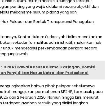
 kuasa hukum, fakta transaksi keuangan tersebut
ian penting yang wajib didalami secara objektif dan
elalui mekanisme hukum pidana yang sah.
t Hak Pelapor dan Bentuk Transparansi Penegakan
taannya, Kantor Hukum Suriansyah Halim menekankan
ukan sekadar formalitas administratif, melainkan hak
r untuk mengetahui perkembangan perkara secara
tanggung jawab.
:
DPR RI Kawal Kasus Kalemei Katingan, Komisi
kan Penyidikan Harus Netral dan Profesional
 mengungkapkan bahwa pihak pelapor sebelumnya
pa kali mengajukan permohonan SP2HP, termasuk pada
025 dan 2 Februari 2026. Namun hingga kini, menurut
 terdapat jawaban tertulis yang dinilai lengkap