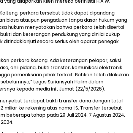
a yang dilaporkan klien mereka berinisial H.A.W.
Kalteng, perkara tersebut tidak dapat dipandang
ran biasa ataupun pengaduan tanpa dasar hukum yang
kuasa hukum menyatakan bahwa perkara telah disertai
 bukti dan keterangan pendukung yang dinilai cukup
uk ditindaklanjuti secara serius oleh aparat penegak
bukan perkara kosong. Ada keterangan pelapor, saksi
hasa, ahli pidana, bukti transfer, komunikasi elektronik
gga pemeriksaan pihak terkait. Bahkan telah dilakukan
 sebelumnya,” tegas Suriansyah Halim dalam
rsnya kepada media ini , Jumat (22/5/2026).
menyebut terdapat bukti transfer dana dengan total
 miliar ke rekening atas nama I.S. Transfer tersebut
am beberapa tahap pada 29 Juli 2024, 7 Agustus 2024,
 2024.