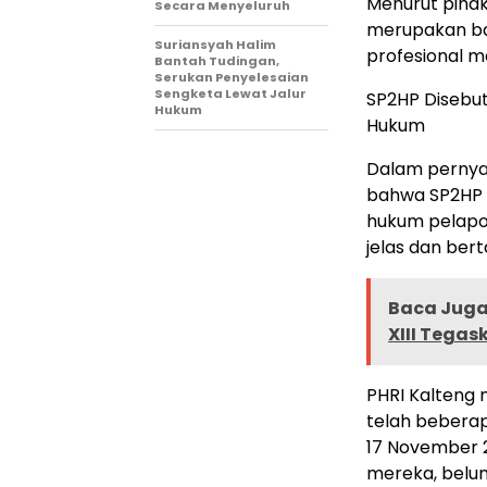
Menurut pihak
Secara Menyeluruh
merupakan bag
Suriansyah Halim
profesional m
Bantah Tudingan,
Serukan Penyelesaian
Sengketa Lewat Jalur
SP2HP Disebu
Hukum
Hukum
Dalam pernya
bahwa SP2HP b
hukum pelapo
jelas dan ber
Baca Juga 
XIII Tegas
PHRI Kalteng
telah bebera
17 November 2
mereka, belum