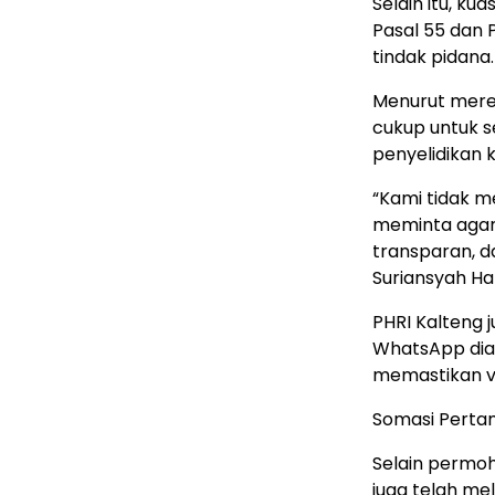
Selain itu, k
Pasal 55 dan
tindak pidana.
Menurut merek
cukup untuk s
penyelidikan 
“Kami tidak m
meminta agar 
transparan, d
Suriansyah Ha
PHRI Kalteng 
WhatsApp diama
memastikan va
Somasi Pertam
Selain permoh
juga telah m