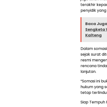
terakhir kepa
penyidik yang
Baca Juga 
Sengketa 
Kalteng
Dalam somasi 
sejak surat d
resmi mengena
rencana tinda
lanjutan.
“Somasi ini bu
hukum yang s
tetap terlindu
Siap Tempuh P