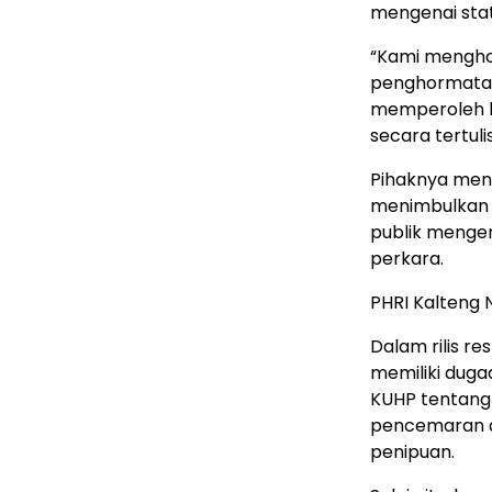
mengenai stat
“Kami menghor
penghormatan
memperoleh k
secara tertulis
Pihaknya meni
menimbulkan 
publik mengen
perkara.
PHRI Kalteng 
Dalam rilis r
memiliki duga
KUHP tentang
pencemaran a
penipuan.