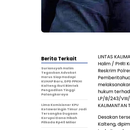
LINTAS KALIM
Berita Terkait
Halim / PHRI
Suriansyah Halim
Reskrim Polre
Tegaskan Advokat
Pemberitahuan
Harus Siap Hadapi
KUHAP Baru, DPD PPKHI
melaksanakan
Kalteng Ikuti Bimtek
Pengadilan Tinggi
hukum terhad
Palangkaraya
LP/B/243/VI
KALIMANTAN 
Lima Komisioner KPU
Kotawaringin Timur Jadi
Tersangka Dugaan
Desakan ters
Korupsi Dana Hibah
Pilkada Rp40 Miliar
Kalteng, dipimp