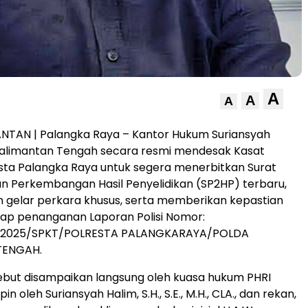
A
A
A
ANTAN | Palangka Raya – Kantor Hukum Suriansyah
 Kalimantan Tengah secara resmi mendesak Kasat
sta Palangka Raya untuk segera menerbitkan Surat
 Perkembangan Hasil Penyelidikan (SP2HP) terbaru,
 gelar perkara khusus, serta memberikan kepastian
ap penanganan Laporan Polisi Nomor:
II/2025/SPKT/POLRESTA PALANGKARAYA/POLDA
TENGAH.
ebut disampaikan langsung oleh kuasa hukum PHRI
in oleh Suriansyah Halim, S.H., S.E., M.H., CLA., dan rekan,