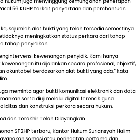
uasa hukum juga menyinggung kemungkinan penerapan
 Pasal 56 KUHP terkait penyertaan dan pembantuan
a, sejumlah alat bukti yang telah tersedia semestinya
etidaknya meningkatkan status perkara dari tahap
ke tahap penyidikan.
engintervensi kewenangan penyidik. Kami hanya
kewenangan itu dijalankan secara profesional, objektif,
an akuntabel berdasarkan alat bukti yang ada,” kata
lim.
juga meminta agar bukti komunikasi elektronik dan data
nkan serta diuji melalui digital forensik guna
liditas dan konstruksi perkara secara hukum.
a dan Terakhir Telah Dilayangkan
onan SP2HP terbaru, Kantor Hukum Suriansyah Halim
elayangkan somasi atau peringatan pertama dan