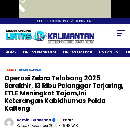
SCROLL TO CONTINUE WITH CONTENT
HOME
LINTAS NASIONAL
LINTAS DAERAH
LINTAS TNI
L
/
Home
LINTAS DAERAH
Operasi Zebra Telabang 2025
Berakhir, 13 Ribu Pelanggar Terjaring,
ETLE Meningkat Tajam,Ini
Keterangan Kabidhumas Polda
Kalteng
Admin Pelaksana
- Jurnalis
Rabu, 3 Desember 2025
- 16:48 WIB