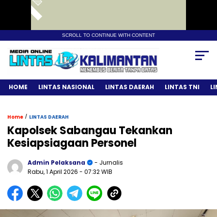
SCROLL TO CONTINUE WITH CONTENT
HOME
LINTAS NASIONAL
LINTAS DAERAH
LINTAS TNI
L
/
Home
LINTAS DAERAH
Kapolsek Sabangau Tekankan
Kesiapsiagaan Personel
Admin Pelaksana
- Jurnalis
Rabu, 1 April 2026
- 07:32 WIB