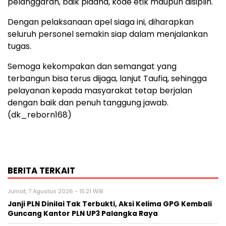
pelanggaran, baik pidana, kode etik maupun disiplin.
Dengan pelaksanaan apel siaga ini, diharapkan
seluruh personel semakin siap dalam menjalankan
tugas.
Semoga kekompakan dan semangat yang
terbangun bisa terus dijaga, lanjut Taufiq, sehingga
pelayanan kepada masyarakat tetap berjalan
dengan baik dan penuh tanggung jawab.
(dk_reborn168)
BERITA TERKAIT
Jumat, 7 Agustus 2026 - 15:21 WIB
Janji PLN Dinilai Tak Terbukti, Aksi Kelima GPG Kembali
Guncang Kantor PLN UP3 Palangka Raya