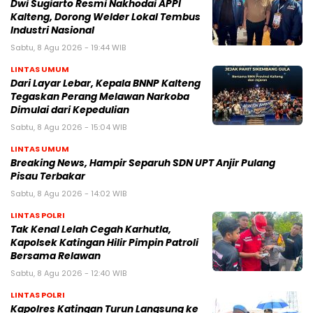
Dwi Sugiarto Resmi Nakhodai APPI
Kalteng, Dorong Welder Lokal Tembus
Industri Nasional
Sabtu, 8 Agu 2026 - 19:44 WIB
LINTAS UMUM
Dari Layar Lebar, Kepala BNNP Kalteng
Tegaskan Perang Melawan Narkoba
Dimulai dari Kepedulian
Sabtu, 8 Agu 2026 - 15:04 WIB
LINTAS UMUM
Breaking News, Hampir Separuh SDN UPT Anjir Pulang
Pisau Terbakar
Sabtu, 8 Agu 2026 - 14:02 WIB
LINTAS POLRI
Tak Kenal Lelah Cegah Karhutla,
Kapolsek Katingan Hilir Pimpin Patroli
Bersama Relawan
Sabtu, 8 Agu 2026 - 12:40 WIB
LINTAS POLRI
Kapolres Katingan Turun Langsung ke