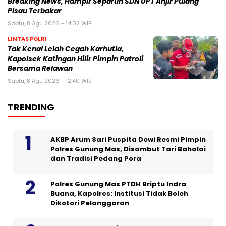
Breaking News, Hampir Separuh SDN UPT Anjir Pulang
Pisau Terbakar
Sabtu, 8 Agu 2026 - 14:02 WIB
LINTAS POLRI
Tak Kenal Lelah Cegah Karhutla,
Kapolsek Katingan Hilir Pimpin Patroli
Bersama Relawan
Sabtu, 8 Agu 2026 - 12:40 WIB
TRENDING
AKBP Arum Sari Puspita Dewi Resmi Pimpin
Polres Gunung Mas, Disambut Tari Bahalai
dan Tradisi Pedang Pora
Polres Gunung Mas PTDH Briptu Indra
Buana, Kapolres: Institusi Tidak Boleh
Dikotori Pelanggaran