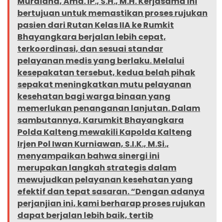
Murdiana, Amd. IP., S.H., M.H. Kerjasama ini
bertujuan untuk memastikan proses rujukan
pasien dari Rutan Kelas IIA ke Rumkit
Bhayangkara berjalan lebih cepat,
terkoordinasi, dan sesuai standar
pelayanan medis yang berlaku. Melalui
kesepakatan tersebut, kedua belah pihak
sepakat meningkatkan mutu pelayanan
kesehatan bagi warga binaan yang
memerlukan penanganan lanjutan. Dalam
sambutannya, Karumkit Bhayangkara
Polda Kalteng mewakili Kapolda Kalteng
Irjen Pol Iwan Kurniawan, S.I.K., M.Si.,
menyampaikan bahwa sinergi ini
merupakan langkah strategis dalam
mewujudkan pelayanan kesehatan yang
efektif dan tepat sasaran. “Dengan adanya
perjanjian ini, kami berharap proses rujukan
dapat berjalan lebih baik, tertib