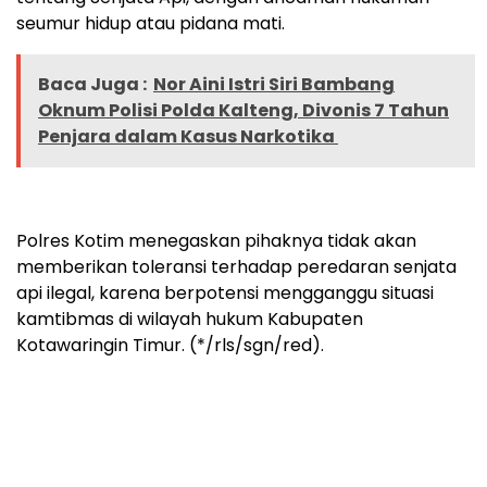
seumur hidup atau pidana mati.
Baca Juga :
Nor Aini Istri Siri Bambang
Oknum Polisi Polda Kalteng, Divonis 7 Tahun
Penjara dalam Kasus Narkotika
Polres Kotim menegaskan pihaknya tidak akan
memberikan toleransi terhadap peredaran senjata
api ilegal, karena berpotensi mengganggu situasi
kamtibmas di wilayah hukum Kabupaten
Kotawaringin Timur. (*/rls/sgn/red).