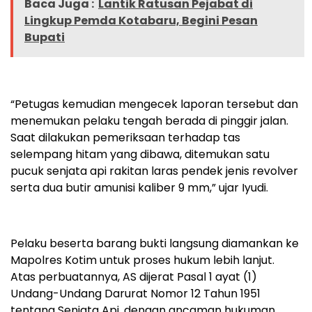
Baca Juga :
Lantik Ratusan Pejabat di
Lingkup Pemda Kotabaru, Begini Pesan
Bupati
“Petugas kemudian mengecek laporan tersebut dan
menemukan pelaku tengah berada di pinggir jalan.
Saat dilakukan pemeriksaan terhadap tas
selempang hitam yang dibawa, ditemukan satu
pucuk senjata api rakitan laras pendek jenis revolver
serta dua butir amunisi kaliber 9 mm,” ujar Iyudi.
Pelaku beserta barang bukti langsung diamankan ke
Mapolres Kotim untuk proses hukum lebih lanjut.
Atas perbuatannya, AS dijerat Pasal 1 ayat (1)
Undang-Undang Darurat Nomor 12 Tahun 1951
tentang Senjata Api, dengan ancaman hukuman