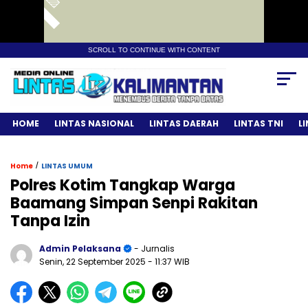
SCROLL TO CONTINUE WITH CONTENT
HOME
LINTAS NASIONAL
LINTAS DAERAH
LINTAS TNI
L
/
Home
LINTAS UMUM
Polres Kotim Tangkap Warga
Baamang Simpan Senpi Rakitan
Tanpa Izin
Admin Pelaksana
- Jurnalis
Senin, 22 September 2025
- 11:37 WIB