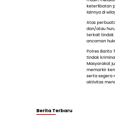
keterlibatan
lainnya di wil
Atas perbuata
dan/atau hur
terkait tinda
ancaman huku
Polres Barit
tindak krimina
Masyarakat j
memarkir ken
serta segera 
aktivitas men
Berita Terbaru