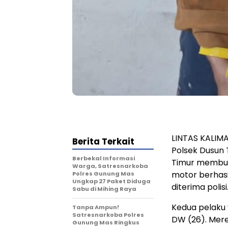
LINTAS KALIM
Berita Terkait
Polsek Dusun 
Berbekal Informasi
Timur membua
Warga, Satresnarkoba
motor berhasi
Polres Gunung Mas
Ungkap 27 Paket Diduga
diterima polisi
Sabu di Mihing Raya
Kedua pelaku 
Tanpa Ampun!
Satresnarkoba Polres
DW (26). Mere
Gunung Mas Ringkus