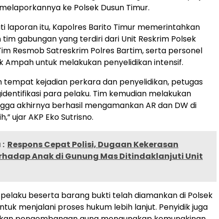
melaporkannya ke Polsek Dusun Timur.
ti laporan itu, Kapolres Barito Timur memerintahkan
im gabungan yang terdiri dari Unit Reskrim Polsek
Tim Resmob Satreskrim Polres Bartim, serta personel
k Ampah untuk melakukan penyelidikan intensif.
lah tempat kejadian perkara dan penyelidikan, petugas
identifikasi para pelaku. Tim kemudian melakukan
ngga akhirnya berhasil mengamankan AR dan DW di
h,” ujar AKP Eko Sutrisno.
:
Respons Cepat Polisi, Dugaan Kekerasan
rhadap Anak di Gunung Mas Ditindaklanjuti Unit
a pelaku beserta barang bukti telah diamankan di Polsek
tuk menjalani proses hukum lebih lanjut. Penyidik juga
ukan pengembangan guna mengungkap kemungkinan