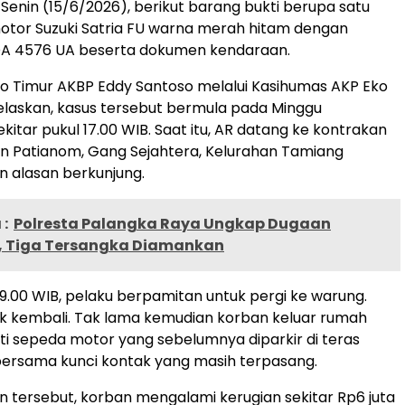
Senin (15/6/2026), berikut barang bukti berupa satu
otor Suzuki Satria FU warna merah hitam dengan
 DA 4576 UA beserta dokumen kendaraan.
to Timur AKBP Eddy Santoso melalui Kasihumas AKP Eko
elaskan, kasus tersebut bermula pada Minggu
kitar pukul 17.00 WIB. Saat itu, AR datang ke kontrakan
an Patianom, Gang Sejahtera, Kelurahan Tamiang
 alasan berkunjung.
:
Polresta Palangka Raya Ungkap Dugaan
 Tiga Tersangka Diamankan
 19.00 WIB, pelaku berpamitan untuk pergi ke warung.
ak kembali. Tak lama kemudian korban keluar rumah
 sepeda motor yang sebelumnya diparkir di teras
bersama kunci kontak yang masih terpasang.
an tersebut, korban mengalami kerugian sekitar Rp6 juta