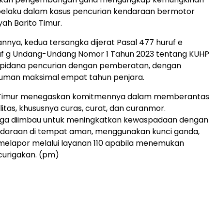
 pelaku dalam kasus pencurian kendaraan bermotor
ayah Barito Timur.
nnya, kedua tersangka dijerat Pasal 477 huruf e
uf g Undang-Undang Nomor 1 Tahun 2023 tentang KUHP
k pidana pencurian dengan pemberatan, dengan
man maksimal empat tahun penjara.
o Timur menegaskan komitmennya dalam memberantas
litas, khususnya curas, curat, dan curanmor.
uga diimbau untuk meningkatkan kewaspadaan dengan
daraan di tempat aman, menggunakan kunci ganda,
melapor melalui layanan 110 apabila menemukan
curigakan. (pm)