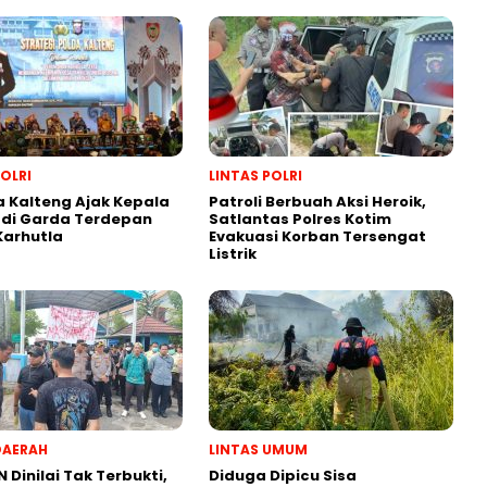
POLRI
LINTAS POLRI
 Kalteng Ajak Kepala
Patroli Berbuah Aksi Heroik,
adi Garda Terdepan
Satlantas Polres Kotim
Karhutla
Evakuasi Korban Tersengat
Listrik
DAERAH
LINTAS UMUM
N Dinilai Tak Terbukti,
Diduga Dipicu Sisa