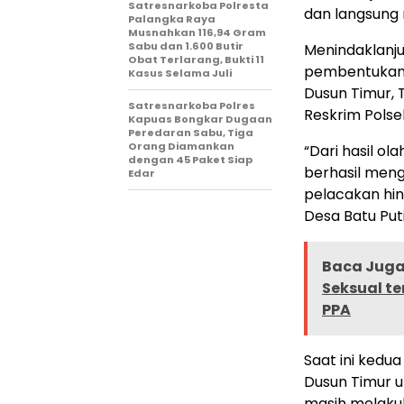
Satresnarkoba Polresta
dan langsung 
Palangka Raya
Musnahkan 116,94 Gram
Sabu dan 1.600 Butir
Menindaklanju
Obat Terlarang, Bukti 11
pembentukan t
Kasus Selama Juli
Dusun Timur, 
Satresnarkoba Polres
Reskrim Polse
Kapuas Bongkar Dugaan
Peredaran Sabu, Tiga
Orang Diamankan
“Dari hasil o
dengan 45 Paket Siap
berhasil meng
Edar
pelacakan hi
Desa Batu Puti
Baca Juga 
Seksual te
PPA
Saat ini kedu
Dusun Timur un
masih melak