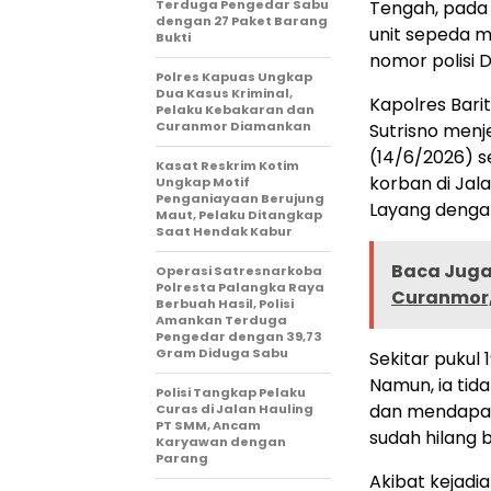
Terduga Pengedar Sabu
Tengah, pada 
dengan 27 Paket Barang
unit sepeda m
Bukti
nomor polisi
Polres Kapuas Ungkap
Dua Kasus Kriminal,
Kapolres Bari
Pelaku Kebakaran dan
Curanmor Diamankan
Sutrisno menj
(14/6/2026) se
Kasat Reskrim Kotim
korban di Jal
Ungkap Motif
Penganiayaan Berujung
Layang dengan
Maut, Pelaku Ditangkap
Saat Hendak Kabur
Baca Juga 
Operasi Satresnarkoba
Polresta Palangka Raya
Curanmor,
Berbuah Hasil, Polisi
Amankan Terduga
Pengedar dengan 39,73
Gram Diduga Sabu
Sekitar pukul
Namun, ia tid
Polisi Tangkap Pelaku
dan mendapati
Curas di Jalan Hauling
PT SMM, Ancam
sudah hilang 
Karyawan dengan
Parang
Akibat kejadi